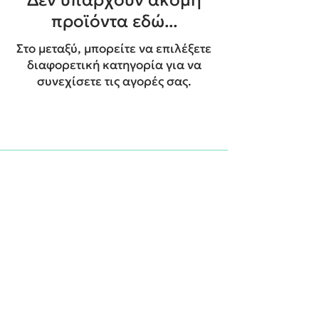
προϊόντα εδώ...
Στο μεταξύ, μπορείτε να επιλέξετε
διαφορετική κατηγορία για να
συνεχίσετε τις αγορές σας.
We create unforgettable memories!
Events By Artemis
22940 82443 / 6937377246
Show room:
Λεωφόρος Καραμανλή Κωνσταντίνου 122,
Σπάτων - Άρτεμις Ελλάδα
Εξυπηρετούμε κατόπιν ραντεβού
Όροι Χρήσης
Δωρεάν μεταφορικά με κάθε παραγγελία
σας!