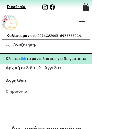
Τοποθεσία
Καλέστε μας στο
2294082443
6937377246
Κλείσε
εδώ
το ραντεβού σου για δειγματισμό
Αρχική σελίδα
Αγγελάκι
Αγγελάκι
0 προϊόντα
Δεν υπάρχουν ακόμη