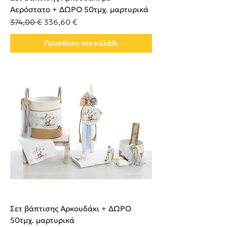
Αερόστατο + ΔΩΡΟ 50τμχ. μαρτυρικά
Κανονική τιμή
Τιμή Έκπτωσης
374,00 €
336,60 €
Προσθήκη στο καλάθι
Σετ βάπτισης Αρκουδάκι + ΔΩΡΟ
50τμχ. μαρτυρικά