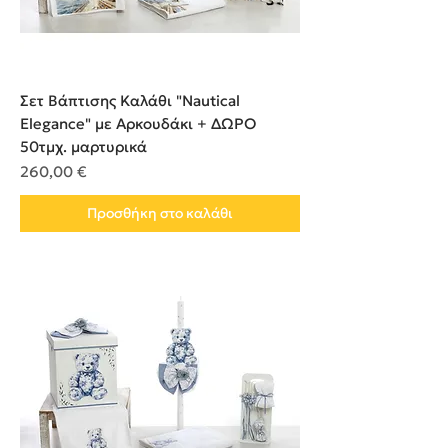
Σετ Βάπτισης Καλάθι "Nautical
Elegance" με Αρκουδάκι + ΔΩΡΟ
50τμχ. μαρτυρικά
Τιμή
260,00 €
Προσθήκη στο καλάθι