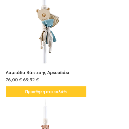
Λαμπάδα Βάπτισης Αρκουδάκι
Κανονική τιμή
Τιμή Έκπτωσης
76,00 €
69,92 €
Προσθήκη στο καλάθι