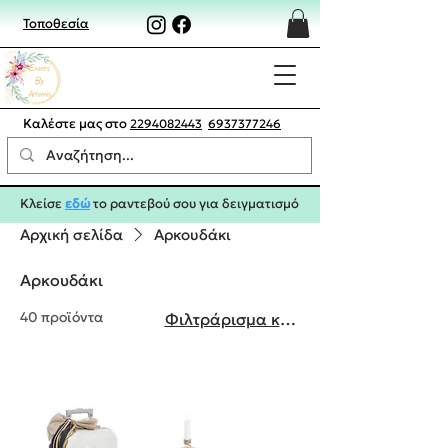
Τοποθεσία
Καλέστε μας στο
2294082443
6937377246
Κλείσε
εδώ
το ραντεβού σου για δειγματισμό
Αρχική σελίδα
Αρκουδάκι
Αρκουδάκι
40 προϊόντα
Φιλτράρισμα και ταξινόμηση