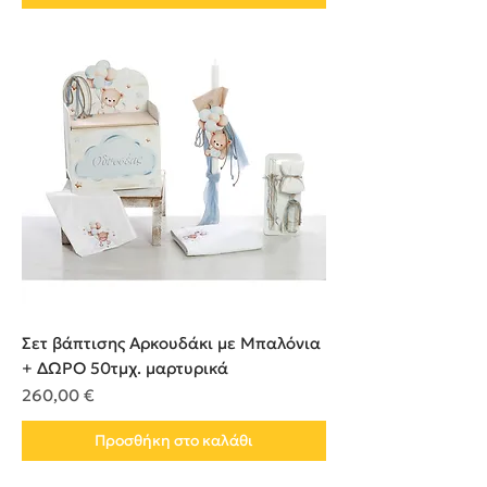
Σετ βάπτισης Αρκουδάκι με Μπαλόνια
+ ΔΩΡΟ 50τμχ. μαρτυρικά
Τιμή
260,00 €
Προσθήκη στο καλάθι