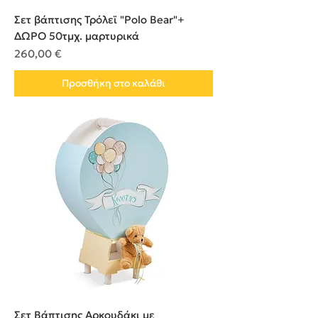
Σετ βάπτισης Τρόλεϊ "Polo Bear"+
ΔΩΡΟ 50τμχ. μαρτυρικά
Τιμή
260,00 €
Προσθήκη στο καλάθι
Σετ Βάπτισης Αρκουδάκι με