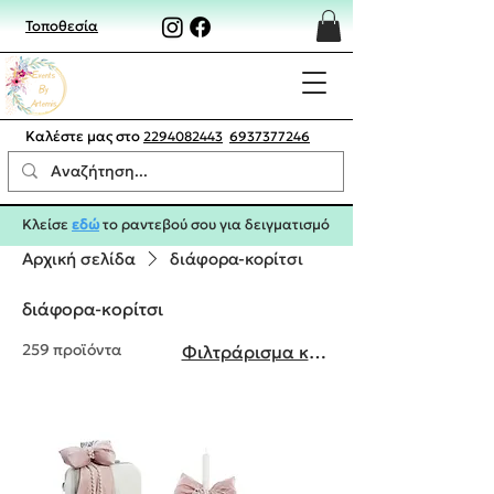
Τοποθεσία
Καλέστε μας στο
2294082443
6937377246
Κλείσε
εδώ
το ραντεβού σου για δειγματισμό
Αρχική σελίδα
διάφορα-κορίτσι
διάφορα-κορίτσι
259 προϊόντα
Φιλτράρισμα και ταξινόμηση