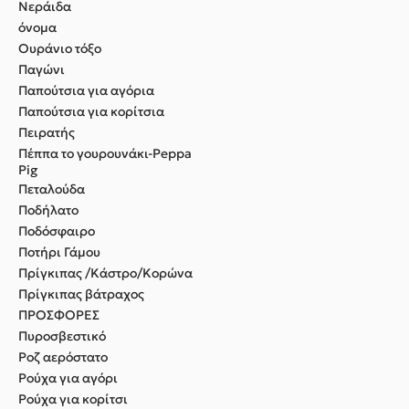
Νεράιδα
όνομα
Ουράνιο τόξο
Παγώνι
Παπούτσια για αγόρια
Παπούτσια για κορίτσια
Πειρατής
Πέππα το γουρουνάκι-Peppa
Pig
Πεταλούδα
Ποδήλατο
Ποδόσφαιρο
Ποτήρι Γάμου
Πρίγκιπας /Κάστρο/Κορώνα
Πρίγκιπας βάτραχος
ΠΡΟΣΦΟΡΕΣ
Πυροσβεστικό
Ροζ αερόστατο
Ρούχα για αγόρι
Ρούχα για κορίτσι