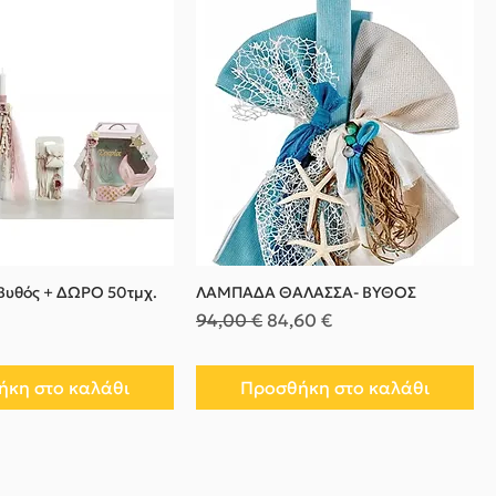
 Βυθός + ΔΩΡΟ 50τμχ.
ΛΑΜΠΑΔΑ ΘΑΛΑΣΣΑ- ΒΥΘΟΣ
Κανονική τιμή
Τιμή Έκπτωσης
94,00 €
84,60 €
κη στο καλάθι
Προσθήκη στο καλάθι