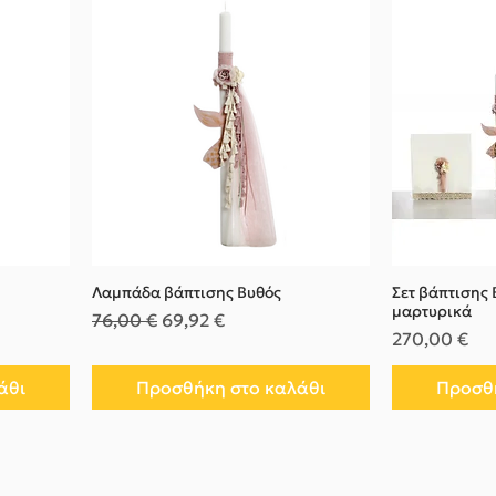
Λαμπάδα βάπτισης Βυθός
Σετ βάπτισης
μαρτυρικά
Κανονική τιμή
Τιμή Έκπτωσης
76,00 €
69,92 €
Τιμή
270,00 €
άθι
Προσθήκη στο καλάθι
Προσθή