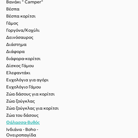
Βανάκι " Camper"
Βέσπα
Βέσπα κορίτσι
Γάμος
Γοργόνα/Κοχύλι
Δεινόσαυρος
Διάστημα
Διάφορα
διάφορα-κορίτσι
Δίσκος Γάμου
Ελεφαντάκι
Ευχολόγια για αγόρι
Ευχολόγιο Γάμου
Ζώα δάσους για κορίτσι
Ζώα ζούγκλας
Ζώα ζούγκλας για κορίτσι
Ζώα του δάσους
Θάλασσα-Βυθός
Ινδιάνα - Boho -
Ονειροπαγίδα