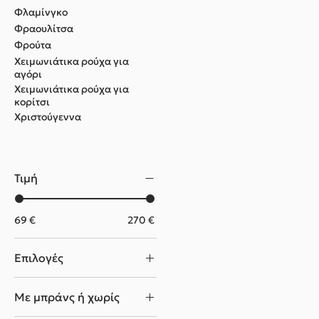
Φλαμίνγκο
Φραουλίτσα
Φρούτα
Χειμωνιάτικα ρούχα για
αγόρι
Χειμωνιάτικα ρούχα για
κορίτσι
Χριστούγεννα
Τιμή
69 €
270 €
Επιλογές
Σετ βάπτισης
Με μπράνς ή χωρίς
Σετ βάπτισης + Θεματικό
Ευχολόγιο (+30.00€)