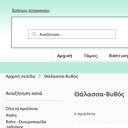
Χρήσιμες πληροφορίες
Αρχική
Γάμος
Βάπτιση
Αρχική σελίδα
Θάλασσα-Βυθός
Αναζήτηση κατά
Θάλασσα-Βυθός
Όλα τα προϊόντα
4 προϊόντα
Aloha
Boho - Ονειροπαγίδα
-Ινδιάνος