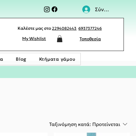
Σύνδεση
Καλέστε μας στο
2294082443
6937377246
My Wishlist
Τοποθεσία
ία
Blog
Κτήματα γάμου
Ταξινόμηση κατά:
Προτείνεται