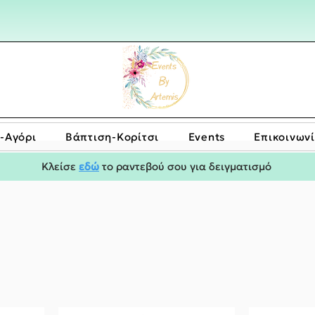
-Αγόρι
Bάπτιση-Κορίτσι
Events
Επικοινων
Κλείσε
εδώ
το ραντεβού σου για δειγματισμό