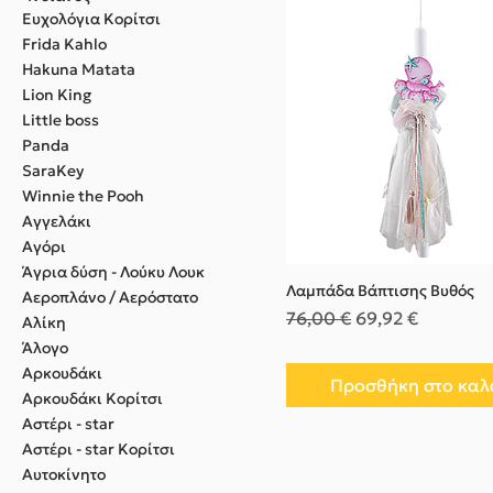
Eυχολόγια Κορίτσι
Frida Kahlo
Hakuna Matata
Lion King
Little boss
Panda
SaraKey
Winnie the Pooh
Αγγελάκι
Αγόρι
Άγρια δύση - Λούκυ Λουκ
Λαμπάδα Βάπτισης Βυθός
Αεροπλάνο / Αερόστατο
Κανονική τιμή
Τιμή Έκπτωσης
76,00 €
69,92 €
Αλίκη
Άλογο
Αρκουδάκι
Προσθήκη στο καλ
Αρκουδάκι Κορίτσι
Αστέρι - star
Αστέρι - star Κορίτσι
Αυτοκίνητο