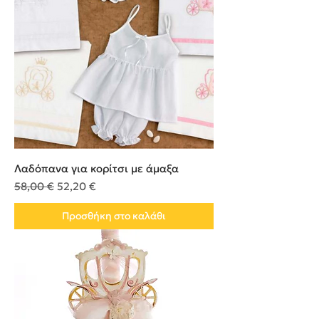
Λαδόπανα για κορίτσι με άμαξα
Κανονική τιμή
Τιμή Έκπτωσης
58,00 €
52,20 €
Προσθήκη στο καλάθι