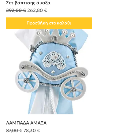
Σετ βάπτισης άμαξα
Κανονική τιμή
Τιμή Έκπτωσης
292,00 €
262,80 €
Προσθήκη στο καλάθι
ΛΑΜΠΑΔΑ ΑΜΑΞΑ
Κανονική τιμή
Τιμή Έκπτωσης
87,00 €
78,30 €