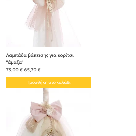
Λαμπάδα βάπτισης για κορίτσι
"άμαξα"
Κανονική τιμή
Τιμή Έκπτωσης
73,00 €
65,70 €
Προσθήκη στο καλάθι