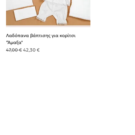
Λαδόπανα βάπτισης για κορίτσι
"Άμαξα"
Κανονική τιμή
Τιμή Έκπτωσης
47,00 €
42,30 €
Προσθήκη στο καλάθι