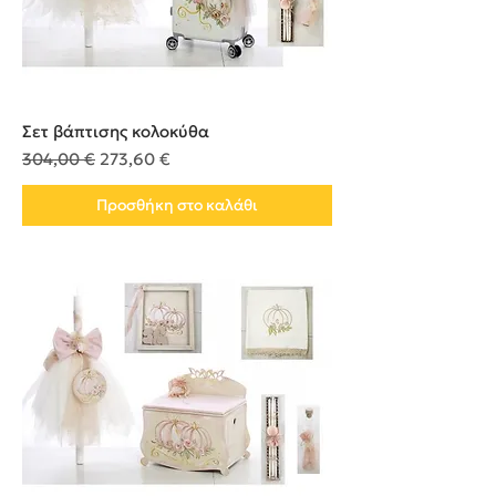
Σετ βάπτισης κολοκύθα
Κανονική τιμή
Τιμή Έκπτωσης
304,00 €
273,60 €
Προσθήκη στο καλάθι