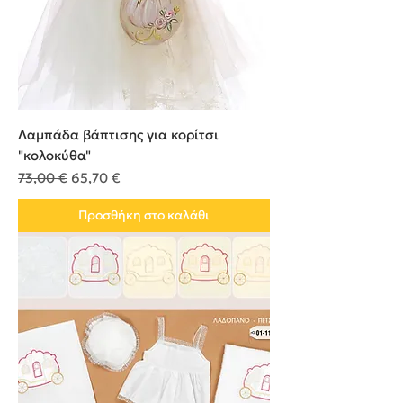
Λαμπάδα βάπτισης για κορίτσι
"κολοκύθα"
Κανονική τιμή
Τιμή Έκπτωσης
73,00 €
65,70 €
Προσθήκη στο καλάθι