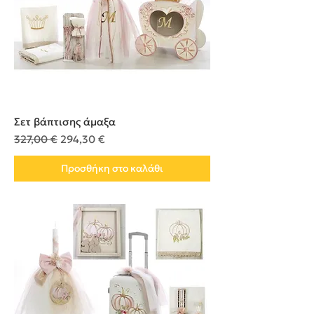
Σετ βάπτισης άμαξα
Κανονική τιμή
Τιμή Έκπτωσης
327,00 €
294,30 €
Προσθήκη στο καλάθι