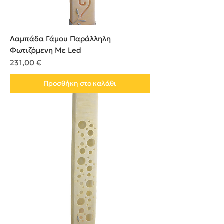
Λαμπάδα Γάμου Παράλληλη
Φωτιζόμενη Με Led
Τιμή
231,00 €
Προσθήκη στο καλάθι