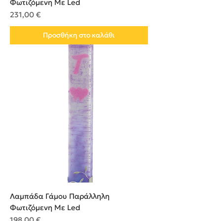
Φωτιζόμενη Με Led
Τιμή
231,00 €
Προσθήκη στο καλάθι
Λαμπάδα Γάμου Παράλληλη
Φωτιζόμενη Με Led
Τιμή
198,00 €