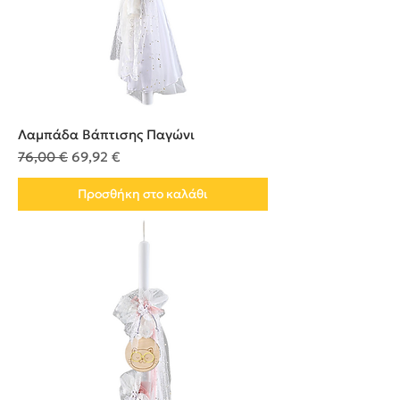
Λαμπάδα Βάπτισης Παγώνι
Κανονική τιμή
Τιμή Έκπτωσης
76,00 €
69,92 €
Προσθήκη στο καλάθι