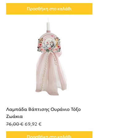
Προσθήκη στο καλάθι
Λαμπάδα Βάπτισης Ουράνιο Τόξο
Ζωάκια
Κανονική τιμή
Τιμή Έκπτωσης
76,00 €
69,92 €
Προσθήκη στο καλάθι