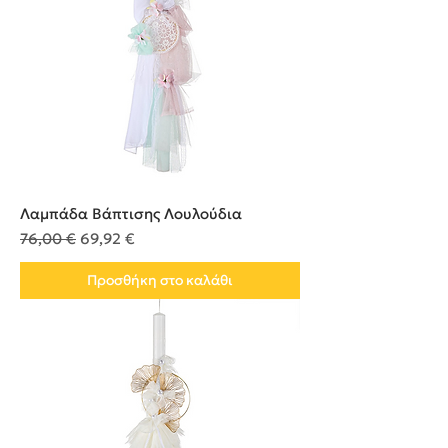
Λαμπάδα Βάπτισης Λουλούδια
Κανονική τιμή
Τιμή Έκπτωσης
76,00 €
69,92 €
Προσθήκη στο καλάθι