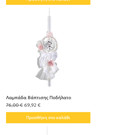
Λαμπάδα Βάπτισης Ποδήλατο
Κανονική τιμή
Τιμή Έκπτωσης
76,00 €
69,92 €
Προσθήκη στο καλάθι