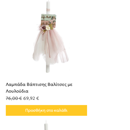
Λαμπάδα Βάπτισης Βαλίτσες με
Λουλούδια
Κανονική τιμή
Τιμή Έκπτωσης
76,00 €
69,92 €
Προσθήκη στο καλάθι