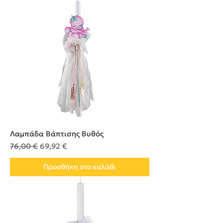
Λαμπάδα Βάπτισης Βυθός
Κανονική τιμή
Τιμή Έκπτωσης
76,00 €
69,92 €
Προσθήκη στο καλάθι