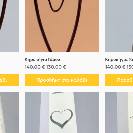
Κηροπήγια Γάμου
Κηροπήγια Γ
Κανονική τιμή
Τιμή Έκπτωσης
Κανονική τι
Τι
140,00 €
130,00 €
140,00 €
13
άθι
Προσθήκη στο καλάθι
Προσθή