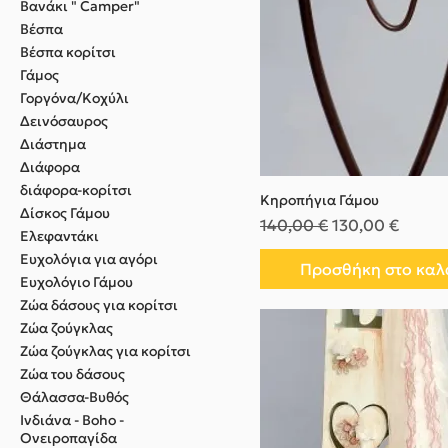
Βανάκι " Camper"
Βέσπα
Βέσπα κορίτσι
Γάμος
Γοργόνα/Κοχύλι
Δεινόσαυρος
Διάστημα
Διάφορα
διάφορα-κορίτσι
Κηροπήγια Γάμου
Δίσκος Γάμου
Κανονική τιμή
Τιμή Έκπτωσης
140,00 €
130,00 €
Ελεφαντάκι
Ευχολόγια για αγόρι
Προσθήκη στο καλ
Ευχολόγιο Γάμου
Ζώα δάσους για κορίτσι
Ζώα ζούγκλας
Ζώα ζούγκλας για κορίτσι
Ζώα του δάσους
Θάλασσα-Βυθός
Ινδιάνα - Boho -
Ονειροπαγίδα