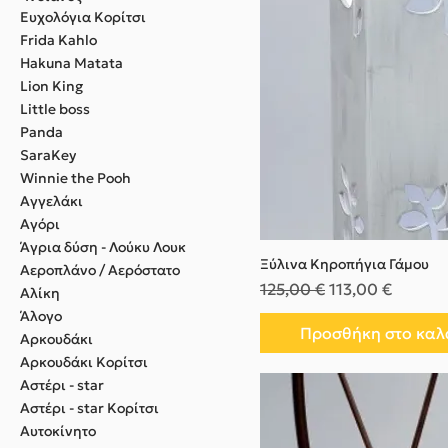
Eυχολόγια Κορίτσι
Frida Kahlo
Hakuna Matata
Lion King
Little boss
Panda
SaraKey
Winnie the Pooh
Αγγελάκι
Αγόρι
Άγρια δύση - Λούκυ Λουκ
Ξύλινα Κηροπήγια Γάμου
Αεροπλάνο / Αερόστατο
Κανονική τιμή
Τιμή Έκπτωσης
125,00 €
113,00 €
Αλίκη
Άλογο
Προσθήκη στο καλ
Αρκουδάκι
Αρκουδάκι Κορίτσι
Αστέρι - star
Αστέρι - star Κορίτσι
Αυτοκίνητο