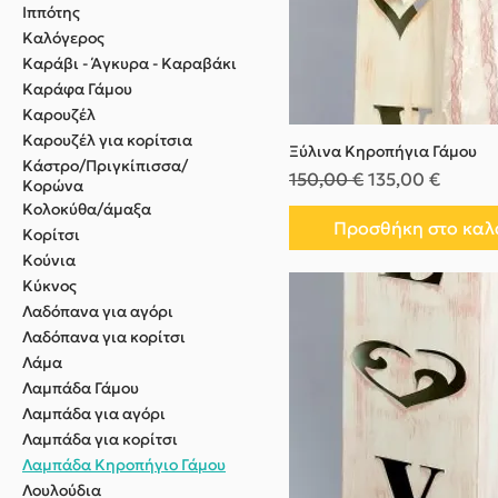
Ιππότης
Καλόγερος
Καράβι - Άγκυρα - Καραβάκι
Καράφα Γάμου
Καρουζέλ
Καρουζέλ για κορίτσια
Ξύλινα Κηροπήγια Γάμου
Κάστρο/Πριγκίπισσα/
Κανονική τιμή
Τιμή Έκπτωσης
150,00 €
135,00 €
Κορώνα
Κολοκύθα/άμαξα
Προσθήκη στο καλ
Κορίτσι
Κούνια
Κύκνος
Λαδόπανα για αγόρι
Λαδόπανα για κορίτσι
Λάμα
Λαμπάδα Γάμου
Λαμπάδα για αγόρι
Λαμπάδα για κορίτσι
Λαμπάδα Κηροπήγιο Γάμου
Λουλούδια