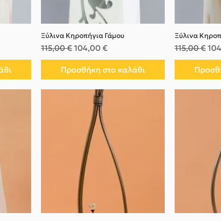
Ξύλινα Κηροπήγια Γάμου
Ξύλινα Κηροπ
Κανονική τιμή
Τιμή Έκπτωσης
Κανονική τι
Τιμ
115,00 €
104,00 €
115,00 €
104
άθι
Προσθήκη στο καλάθι
Προσθή