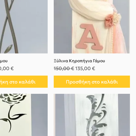
άμου
Ξύλινα Κηροπήγια Γάμου
μή
μή Έκπτωσης
Κανονική τιμή
Τιμή Έκπτωσης
0,00 €
150,00 €
135,00 €
κη στο καλάθι
Προσθήκη στο καλάθι