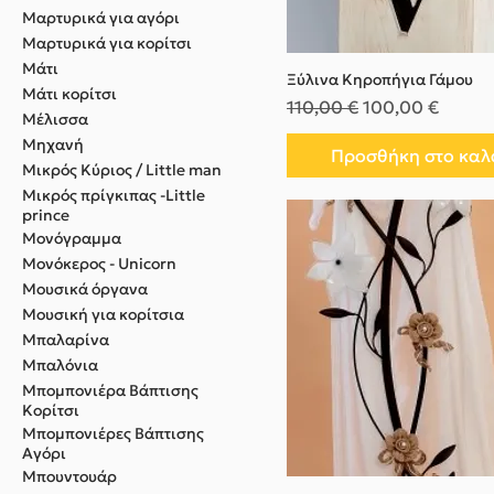
Μαρτυρικά για αγόρι
Μαρτυρικά για κορίτσι
Μάτι
Ξύλινα Κηροπήγια Γάμου
Μάτι κορίτσι
Κανονική τιμή
Τιμή Έκπτωσης
110,00 €
100,00 €
Μέλισσα
Μηχανή
Προσθήκη στο καλ
Μικρός Κύριος / Little man
Μικρός πρίγκιπας -Little
prince
Μονόγραμμα
Μονόκερος - Unicorn
Μουσικά όργανα
Μουσική για κορίτσια
Μπαλαρίνα
Μπαλόνια
Μπομπονιέρα Βάπτισης
Κορίτσι
Μπομπονιέρες Βάπτισης
Αγόρι
Μπουντουάρ