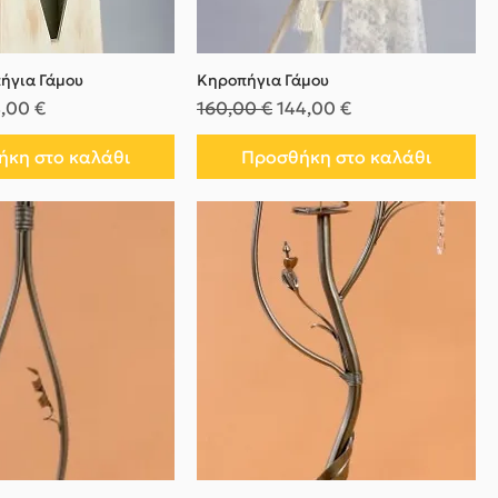
ήγια Γάμου
Κηροπήγια Γάμου
μή
ή Έκπτωσης
Κανονική τιμή
Τιμή Έκπτωσης
,00 €
160,00 €
144,00 €
κη στο καλάθι
Προσθήκη στο καλάθι