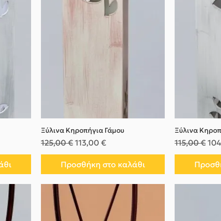
Ξύλινα Κηροπήγια Γάμου
Ξύλινα Κηροπ
Κανονική τιμή
Τιμή Έκπτωσης
Κανονική τι
Τιμ
125,00 €
113,00 €
115,00 €
104
άθι
Προσθήκη στο καλάθι
Προσθή