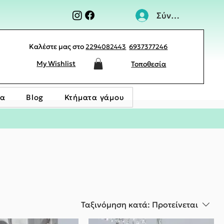
Σύνδεση
Καλέστε μας στο
2294082443
6937377246
My Wishlist
Τοποθεσία
ία
Blog
Κτήματα γάμου
Ταξινόμηση κατά:
Προτείνεται