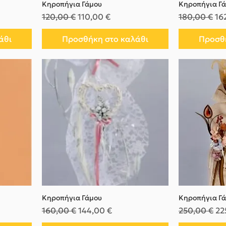
Κηροπήγια Γάμου
Κηροπήγια Γ
Κανονική τιμή
Τιμή Έκπτωσης
Κανονική τι
Τι
120,00 €
110,00 €
180,00 €
16
άθι
Προσθήκη στο καλάθι
Προσθή
Κηροπήγια Γάμου
Κηροπήγια Γ
Κανονική τιμή
Τιμή Έκπτωσης
Κανονική τι
Τι
160,00 €
144,00 €
250,00 €
22