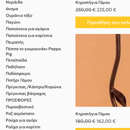
Νεράιδα
Κηροπήγια Γάμου
όνομα
Κανονική τιμή
Τιμή Έκπτωσης
250,00 €
225,00 €
Ουράνιο τόξο
Παγώνι
Προσθήκη στο καλ
Παπούτσια για αγόρια
Παπούτσια για κορίτσια
Πειρατής
Πέππα το γουρουνάκι-Peppa
Pig
Πεταλούδα
Ποδήλατο
Ποδόσφαιρο
Ποτήρι Γάμου
Πρίγκιπας /Κάστρο/Κορώνα
Πρίγκιπας βάτραχος
ΠΡΟΣΦΟΡΕΣ
Πυροσβεστικό
Ροζ αερόστατο
Κηροπήγια Γάμου
Ρούχα για αγόρι
Κανονική τιμή
Τιμή Έκπτωσης
180,00 €
162,00 €
Ρούχα για κορίτσι