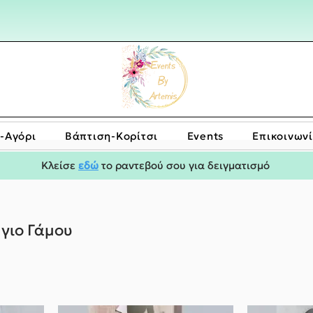
-Αγόρι
Bάπτιση-Κορίτσι
Events
Επικοινων
Κλείσε
εδώ
το ραντεβού σου για δειγματισμό
γιο Γάμου