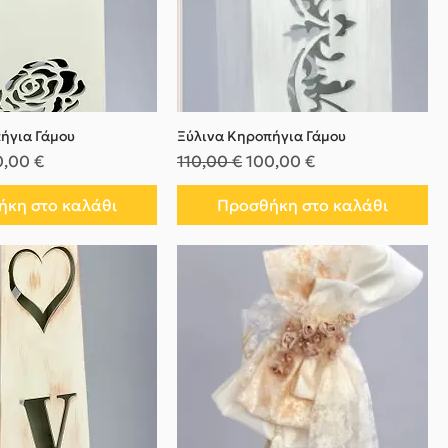
ήγια Γάμου
Ξύλινα Κηροπήγια Γάμου
μή
μή Έκπτωσης
Κανονική τιμή
Τιμή Έκπτωσης
0,00 €
110,00 €
100,00 €
κη στο καλάθι
Προσθήκη στο καλάθι