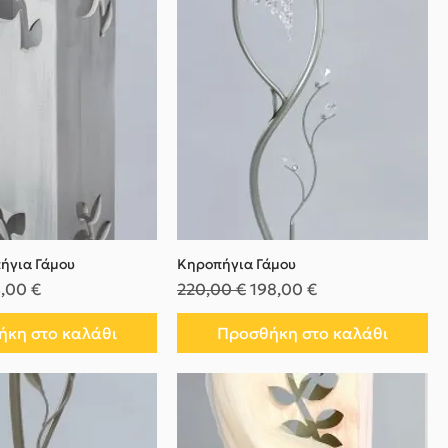
ήγια Γάμου
Κηροπήγια Γάμου
μή
ή Έκπτωσης
Κανονική τιμή
Τιμή Έκπτωσης
,00 €
220,00 €
198,00 €
κη στο καλάθι
Προσθήκη στο καλάθι