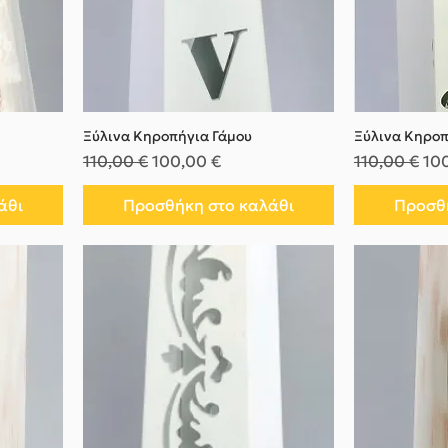
Ξύλινα Κηροπήγια Γάμου
Ξύλινα Κηροπ
Κανονική τιμή
Τιμή Έκπτωσης
Κανονική τι
Τι
110,00 €
100,00 €
110,00 €
10
άθι
Προσθήκη στο καλάθι
Προσθή