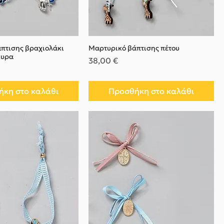
πτισης βραχιολάκι
Μαρτυρικό βάπτισης πέτου
κυρα
Τιμή
38,00 €
κη στο καλάθι
Προσθήκη στο καλάθι