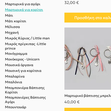
Τιμή
32,00 €
Μαρτυρικά για αγόρι
Μαρτυρικά για κορίτσι
Μάτι
Προσθήκη στο καλ
Μάτι κορίτσι
Μέλισσα
Μηχανή
Μικρός Κύριος / Little man
Μικρός πρίγκιπας -Little
prince
Μονόγραμμα
Μονόκερος - Unicorn
Μουσικά όργανα
Μουσική για κορίτσια
Μπαλαρίνα
Μπαλόνια
Μπομπονιέρα Βάπτισης
Κορίτσι
Μαρτυρικό βάπτισης μπρελ
Μπομπονιέρες Βάπτισης
Τιμή
40,00 €
Αγόρι
Μπουντουάρ