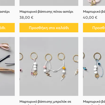
αστέρι
Μαρτυρικό βάπτισης πέτου αστέρι
Μαρτυρικό βά
Τιμή
Τιμή
38,00 €
40,00 €
άθι
Προσθήκη στο καλάθι
Προσθή
Μαρτυρικό βάπτισης μπρελόκ σε
Μαρτυρικό βά