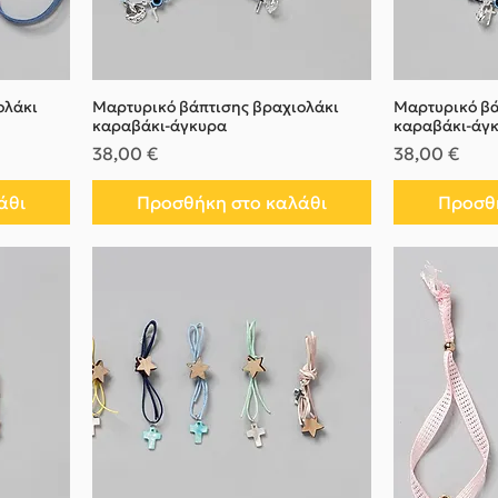
ολάκι
Μαρτυρικό βάπτισης βραχιολάκι
Μαρτυρικό βά
καραβάκι-άγκυρα
καραβάκι-άγ
Τιμή
Τιμή
38,00 €
38,00 €
άθι
Προσθήκη στο καλάθι
Προσθή