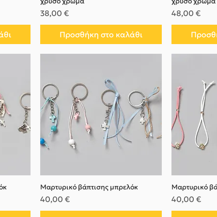
χρυσό χρώμα
χρυσό χρώμα
Τιμή
Τιμή
38,00 €
48,00 €
άθι
Προσθήκη στο καλάθι
Προσθή
όκ
Μαρτυρικό βάπτισης μπρελόκ
Μαρτυρικό βά
Τιμή
Τιμή
40,00 €
40,00 €