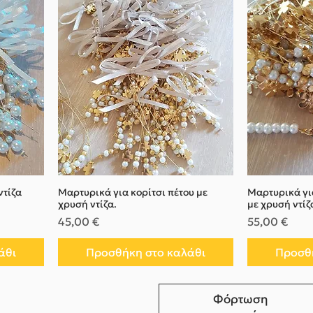
ντίζα
Μαρτυρικά για κορίτσι πέτου με
Μαρτυρικά γι
χρυσή ντίζα.
με χρυσή ντίζ
Τιμή
Τιμή
45,00 €
55,00 €
άθι
Προσθήκη στο καλάθι
Προσθή
Φόρτωση