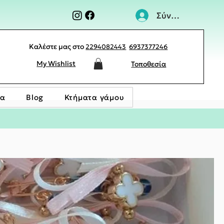
Σύνδεση
Καλέστε μας στο
2294082443
6937377246
My Wishlist
Τοποθεσία
ία
Blog
Κτήματα γάμου