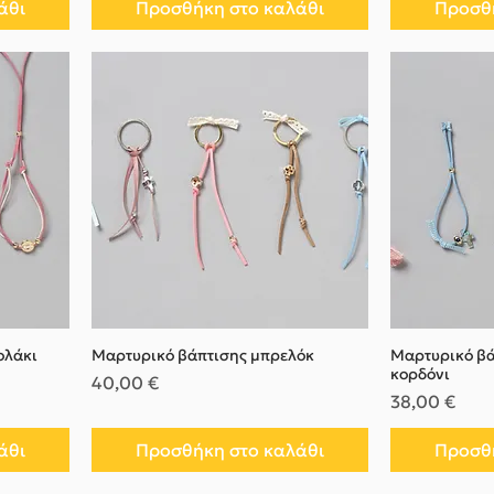
άθι
Προσθήκη στο καλάθι
Προσθή
ολάκι
Μαρτυρικό βάπτισης μπρελόκ
Μαρτυρικό βά
κορδόνι
Τιμή
40,00 €
Τιμή
38,00 €
άθι
Προσθήκη στο καλάθι
Προσθή