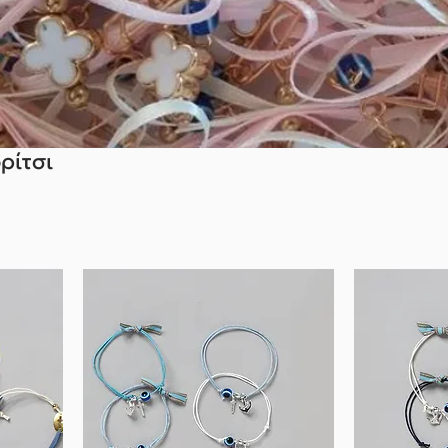
ρίτσι