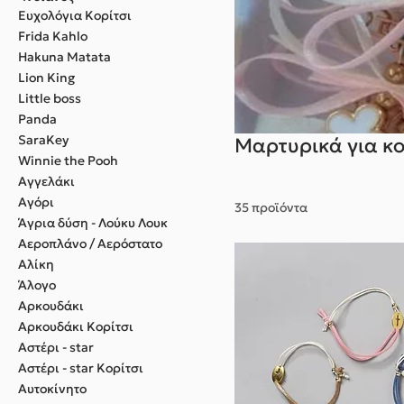
Eυχολόγια Κορίτσι
Frida Kahlo
Hakuna Matata
Lion King
Little boss
Panda
SaraKey
Μαρτυρικά για κο
Winnie the Pooh
Αγγελάκι
Αγόρι
35 προϊόντα
Άγρια δύση - Λούκυ Λουκ
Αεροπλάνο / Αερόστατο
Αλίκη
Άλογο
Αρκουδάκι
Αρκουδάκι Κορίτσι
Αστέρι - star
Αστέρι - star Κορίτσι
Αυτοκίνητο