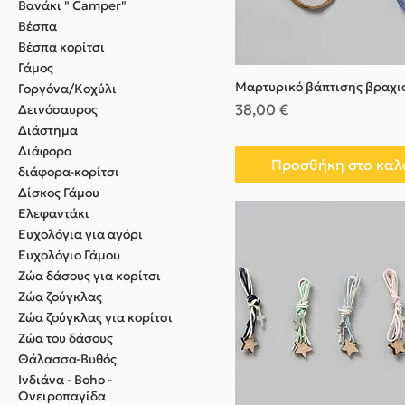
Βανάκι " Camper"
Βέσπα
Βέσπα κορίτσι
Γάμος
Μαρτυρικό βάπτισης βραχι
Γοργόνα/Κοχύλι
Τιμή
38,00 €
Δεινόσαυρος
Διάστημα
Διάφορα
Προσθήκη στο καλ
διάφορα-κορίτσι
Δίσκος Γάμου
Ελεφαντάκι
Ευχολόγια για αγόρι
Ευχολόγιο Γάμου
Ζώα δάσους για κορίτσι
Ζώα ζούγκλας
Ζώα ζούγκλας για κορίτσι
Ζώα του δάσους
Θάλασσα-Βυθός
Ινδιάνα - Boho -
Ονειροπαγίδα