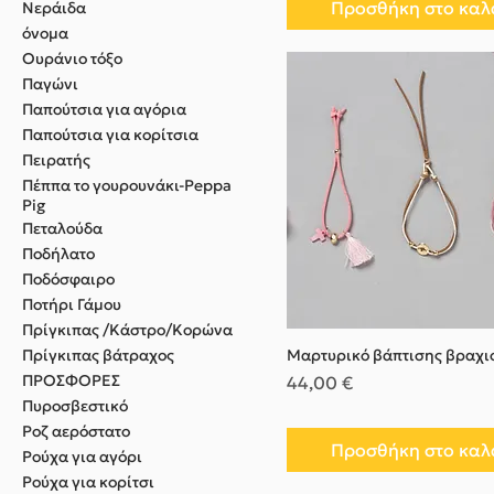
Προσθήκη στο καλ
Νεράιδα
όνομα
Ουράνιο τόξο
Παγώνι
Παπούτσια για αγόρια
Παπούτσια για κορίτσια
Πειρατής
Πέππα το γουρουνάκι-Peppa
Pig
Πεταλούδα
Ποδήλατο
Ποδόσφαιρο
Ποτήρι Γάμου
Πρίγκιπας /Κάστρο/Κορώνα
Πρίγκιπας βάτραχος
Μαρτυρικό βάπτισης βραχι
ΠΡΟΣΦΟΡΕΣ
Τιμή
44,00 €
Πυροσβεστικό
Ροζ αερόστατο
Προσθήκη στο καλ
Ρούχα για αγόρι
Ρούχα για κορίτσι