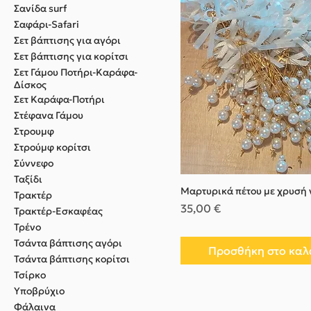
Σανίδα surf
Σαφάρι-Safari
Σετ βάπτισης για αγόρι
Σετ βάπτισης για κορίτσι
Σετ Γάμου Ποτήρι-Καράφα-
Δίσκος
Σετ Καράφα-Ποτήρι
Στέφανα Γάμου
Στρουμφ
Στρούμφ κορίτσι
Σύννεφο
Ταξίδι
Μαρτυρικά πέτου με χρυσή 
Τρακτέρ
Τιμή
35,00 €
Τρακτέρ-Εσκαφέας
Τρένο
Τσάντα βάπτισης αγόρι
Προσθήκη στο καλ
Τσάντα βάπτισης κορίτσι
Τσίρκο
Υποβρύχιο
Φάλαινα