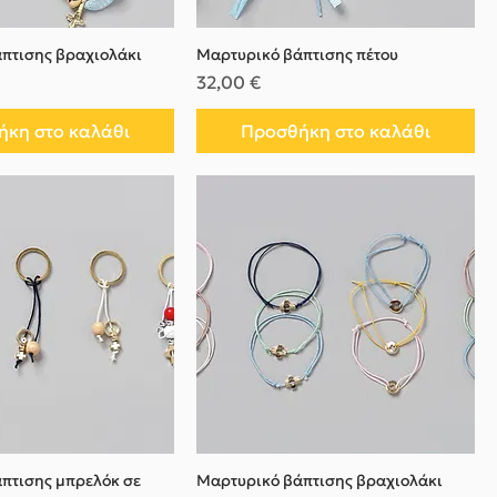
πτισης βραχιολάκι
Μαρτυρικό βάπτισης πέτου
Τιμή
32,00 €
κη στο καλάθι
Προσθήκη στο καλάθι
πτισης μπρελόκ σε
Μαρτυρικό βάπτισης βραχιολάκι