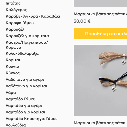
Ιππότης
Καλόγερος
Μαρτυρικό βάπτισης πέτου 
Καράβι - Άγκυρα - Καραβάκι
Τιμή
38,00 €
Καράφα Γάμου
Καρουζέλ
Προσθήκη στο καλ
Καρουζέλ για κορίτσια
Κάστρο/Πριγκίπισσα/
Κορώνα
Κολοκύθα/άμαξα
Κορίτσι
Κούνια
Κύκνος
Λαδόπανα για αγόρι
Λαδόπανα για κορίτσι
Λάμα
Λαμπάδα Γάμου
Λαμπάδα για αγόρι
Λαμπάδα για κορίτσι
Λαμπάδα Κηροπήγιο Γάμου
Μαρτυρικό βάπτισης πέτου
Λουλούδια