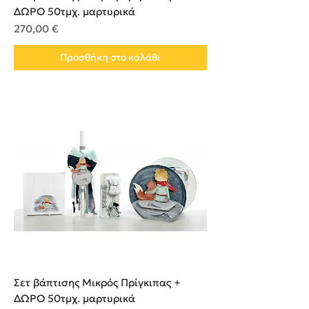
ΔΩΡΟ 50τμχ. μαρτυρικά
Τιμή
270,00 €
Προσθήκη στο καλάθι
Σετ βάπτισης Μικρός Πρίγκιπας +
ΔΩΡΟ 50τμχ. μαρτυρικά