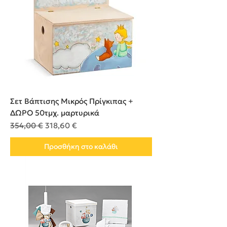
Σετ Βάπτισης Μικρός Πρίγκιπας +
ΔΩΡΟ 50τμχ. μαρτυρικά
Κανονική τιμή
Τιμή Έκπτωσης
354,00 €
318,60 €
Προσθήκη στο καλάθι