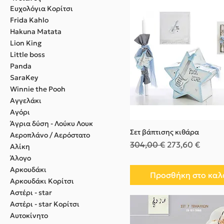
Eυχολόγια Κορίτσι
Frida Kahlo
Hakuna Matata
Lion King
Little boss
Panda
SaraKey
Winnie the Pooh
Αγγελάκι
Αγόρι
Άγρια δύση - Λούκυ Λουκ
Σετ βάπτισης κιθάρα
Αεροπλάνο / Αερόστατο
Κανονική τιμή
Τιμή Έκπτωσης
304,00 €
273,60 €
Αλίκη
Άλογο
Αρκουδάκι
Προσθήκη στο καλ
Αρκουδάκι Κορίτσι
Αστέρι - star
Αστέρι - star Κορίτσι
Αυτοκίνητο