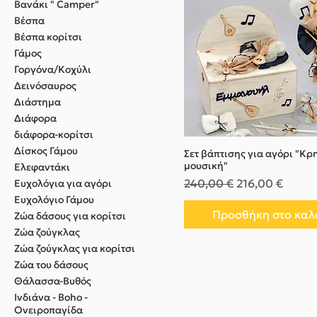
Βανάκι " Camper"
Βέσπα
Βέσπα κορίτσι
Γάμος
Γοργόνα/Κοχύλι
Δεινόσαυρος
Διάστημα
Διάφορα
διάφορα-κορίτσι
Δίσκος Γάμου
Σετ βάπτισης για αγόρι "Κρ
μουσική"
Ελεφαντάκι
Κανονική τιμή
Τιμή Έκπτωσης
240,00 €
216,00 €
Ευχολόγια για αγόρι
Ευχολόγιο Γάμου
Προσθήκη στο καλ
Ζώα δάσους για κορίτσι
Ζώα ζούγκλας
Ζώα ζούγκλας για κορίτσι
Ζώα του δάσους
Θάλασσα-Βυθός
Ινδιάνα - Boho -
Ονειροπαγίδα