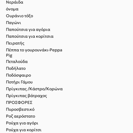
Νεράιδα
όνομα
Ουράνιο τόξο
Παγώνι
Παπούτσια για αγόρια
Παπούτσια για κορίτσια
Πειρατής
Πέππα το γουρουνάκι-Peppa
Pig
Πεταλούδα
Ποδήλατο
Ποδόσφαιρο
Ποτήρι Γάμου
Πρίγκιπας /Κάστρο/Κορώνα
Πρίγκιπας βάτραχος
ΠΡΟΣΦΟΡΕΣ
Πυροσβεστικό
Ροζ αερόστατο
Ρούχα για αγόρι
Ρούχα για κορίτσι