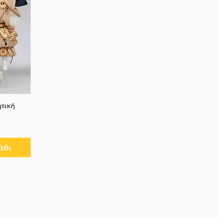
ητική
άθι