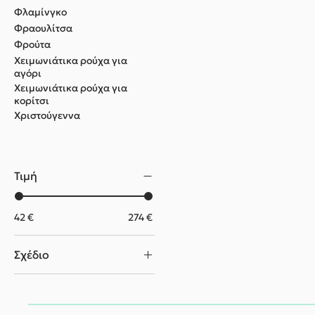
Φλαμίνγκο
Φραουλίτσα
Φρούτα
Χειμωνιάτικα ρούχα για
αγόρι
Χειμωνιάτικα ρούχα για
κορίτσι
Χριστούγεννα
Τιμή
42 €
274 €
Σχέδιο
1388019
1389019
1390019