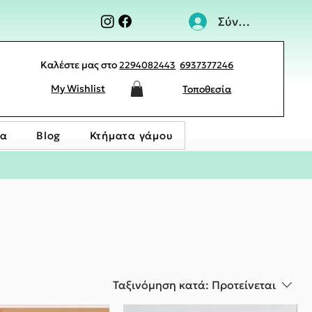
Σύνδεση
Καλέστε μας στο
2294082443
6937377246
My Wishlist
Τοποθεσία
ία
Blog
Κτήματα γάμου
Ταξινόμηση κατά:
Προτείνεται