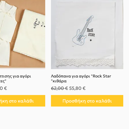
τισης για αγόρι
Λαδόπανα για αγόρι "Rock Star
τες"
"κιθάρα
μή
ή Έκπτωσης
Κανονική τιμή
Τιμή Έκπτωσης
0 €
62,00 €
55,80 €
κη στο καλάθι
Προσθήκη στο καλάθι