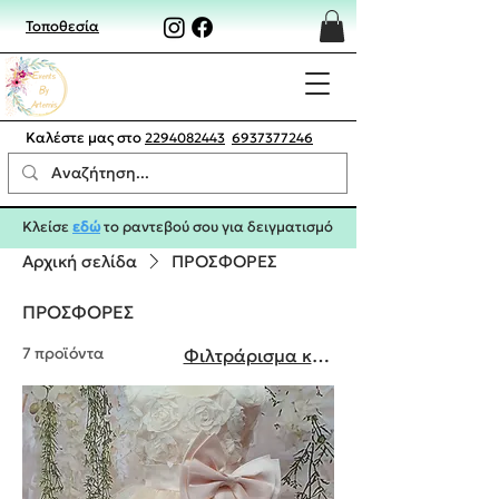
Τοποθεσία
Καλέστε μας στο
2294082443
6937377246
Κλείσε
εδώ
το ραντεβού σου για δειγματισμό
Αρχική σελίδα
ΠΡΟΣΦΟΡΕΣ
ΠΡΟΣΦΟΡΕΣ
7 προϊόντα
Φιλτράρισμα και ταξινόμηση