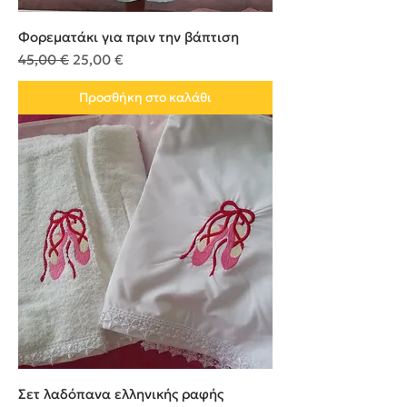
Φορεματάκι για πριν την βάπτιση
Κανονική τιμή
Τιμή Έκπτωσης
45,00 €
25,00 €
Προσθήκη στο καλάθι
Σετ λαδόπανα ελληνικής ραφής