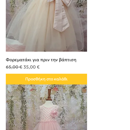
Φορεματάκι για πριν την βάπτιση
Κανονική τιμή
Τιμή Έκπτωσης
65,00 €
35,00 €
Προσθήκη στο καλάθι