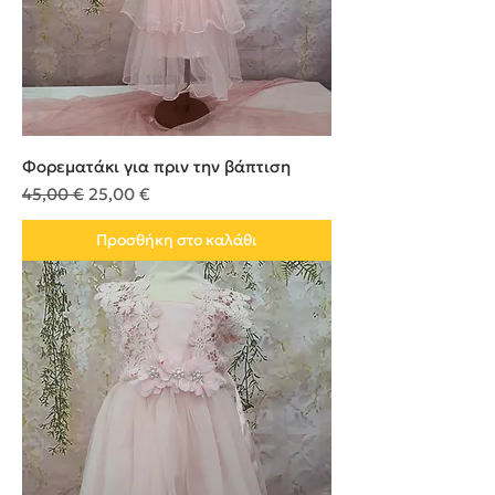
Φορεματάκι για πριν την βάπτιση
Κανονική τιμή
Τιμή Έκπτωσης
45,00 €
25,00 €
Προσθήκη στο καλάθι