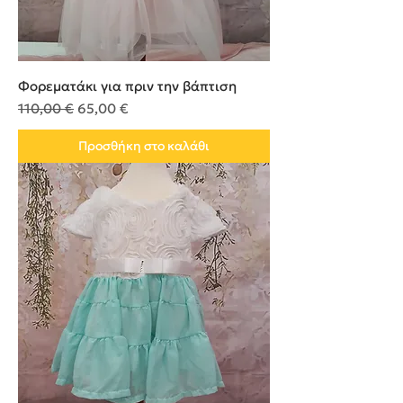
Φορεματάκι για πριν την βάπτιση
Κανονική τιμή
Τιμή Έκπτωσης
110,00 €
65,00 €
Προσθήκη στο καλάθι