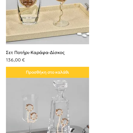
Σετ Ποτήρι-Καράφα-Δίσκος
Τιμή
136,00 €
Προσθήκη στο καλάθι