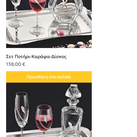
Σετ Ποτήρι-Καράφα-Δίσκος
Τιμή
138,00 €
Προσθήκη στο καλάθι