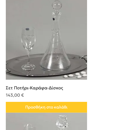
Σετ Ποτήρι-Καράφα-Δίσκος
Τιμή
143,00 €
Προσθήκη στο καλάθι