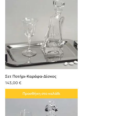
Σετ Ποτήρι-Καράφα-Δίσκος
Τιμή
143,00 €
Προσθήκη στο καλάθι