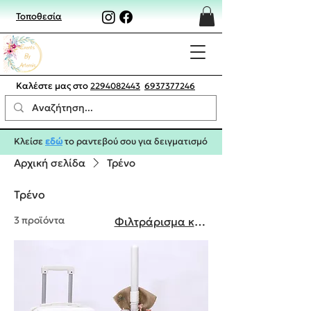
Τοποθεσία
Καλέστε μας στο
2294082443
6937377246
Κλείσε
εδώ
το ραντεβού σου για δειγματισμό
Αρχική σελίδα
Τρένο
Τρένο
3 προϊόντα
Φιλτράρισμα και ταξινόμηση