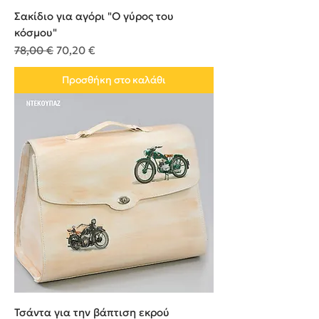
Σακίδιο για αγόρι "Ο γύρος του
κόσμου"
Κανονική τιμή
Τιμή Έκπτωσης
78,00 €
70,20 €
Προσθήκη στο καλάθι
Τσάντα για την βάπτιση εκρού