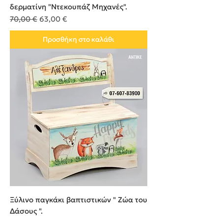
δερματίνη "Ντεκουπάζ Μηχανές".
Κανονική τιμή
Τιμή Έκπτωσης
70,00 €
63,00 €
Προσθήκη στο καλάθι
Ξύλινο παγκάκι βαπτιστικών " Ζώα του
Δάσους ".