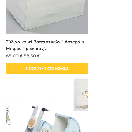
Ξύλινο κουτί βαπτιστικών " Αστεράκι-
Μικρός Πρίγκiπας".
Κανονική τιμή
Τιμή Έκπτωσης
65,00 €
58,50 €
Προσθήκη στο καλάθι