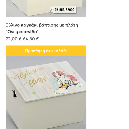
Ξύλινο παγκάκι βάπτισης με πλάτη
"Ονειροπαγίδα"
Κανονική τιμή
Τιμή Έκπτωσης
72,00 €
64,80 €
Προσθήκη στο καλάθι