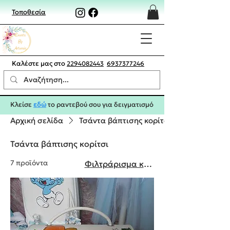
Τοποθεσία
Καλέστε μας στο
2294082443
6937377246
Κλείσε
εδώ
το ραντεβού σου για δειγματισμό
Αρχική σελίδα
Τσάντα βάπτισης κορίτσι
Τσάντα βάπτισης κορίτσι
7 προϊόντα
Φιλτράρισμα και ταξινόμηση