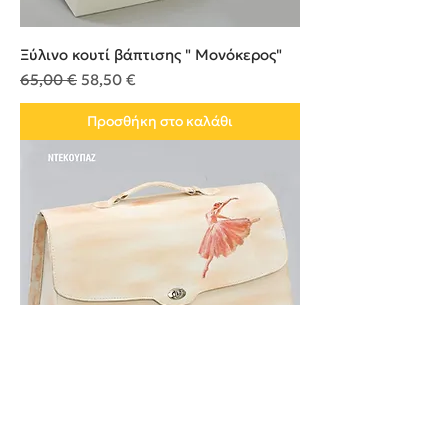
Ξύλινο κουτί βάπτισης " Μονόκερος"
Κανονική τιμή
Τιμή Έκπτωσης
65,00 €
58,50 €
Προσθήκη στο καλάθι
Τσάντα για την βάπτιση εκρού