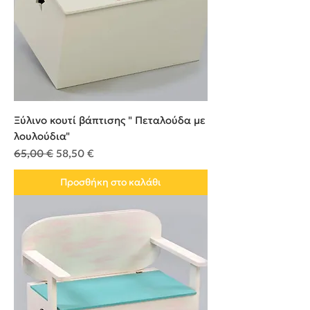
Ξύλινο κουτί βάπτισης " Πεταλούδα με
λουλούδια"
Κανονική τιμή
Τιμή Έκπτωσης
65,00 €
58,50 €
Προσθήκη στο καλάθι