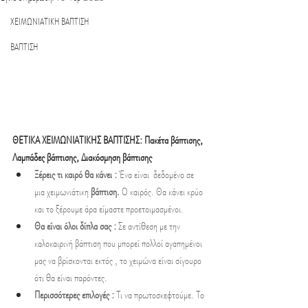
ΧΕΙΜΩΝΙΑΤΙΚΗ ΒΑΠΤΙΣΗ
ΒΑΠΤΙΣΗ
ΘΕΤΙΚΑ ΧΕΙΜΩΝΙΑΤΙΚΗΣ ΒΑΠΤΙΣΗΣ: Πακέτα βάπτισης, 
Λαμπάδες βάπτισης, Διακόσμηση βάπτισης
Ξέρεις τι καιρό θα κάνει : 
Ένα είναι  δεδομένο σε 
μια χειμωνιάτικη 
βάπτιση. 
Ο καιρός. Θα κάνει κρύο 
και το ξέρουμε άρα είμαστε προετοιμασμένοι.
Θα είναι όλοι δίπλα σας : 
Σε αντίθεση με την 
καλοκαιρινή βάπτιση που μπορεί πολλοί αγαπημένοι 
μας να βρίσκονται εκτός , το χειμώνα είναι σίγουρο 
ότι θα είναι παρόντες.
Περισσότερες επιλογές :
 Τι να πρωτοσκεφτούμε. Το 