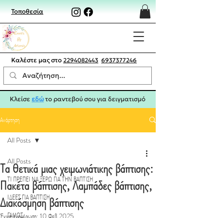
Τοποθεσία
Καλέστε μας στο
2294082443
6937377246
Κλείσε
εδώ
το ραντεβού σου για δειγματισμό
Ανάρτηση
All Posts
All Posts
Τα θετικά μιας χειμωνιάτικης βάπτισης:
ΤΙ ΠΡΕΠΕΙ ΝΑ ΞΕΡΩ ΓΙΑ ΤΗΝ ΒΑΠΤΙΣΗ
Πακέτα βάπτισης, Λαμπάδες βάπτισης,
IΔΕΕΣ ΓΙΑ ΒΑΠΤΙΣΗ
Διακόσμηση βάπτισης
ΓΑΜΟΣ
Έγινε ενημέρωση:
10 Φεβ 2025