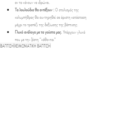
αν το κάνουν να ιδρώνει.
Τα λουλούδια θα αντέξουν : 
Ο στολισμός της 
κολυμπήθρας θα συντηρηθεί σε άριστη κατάσταση 
μέχρι το τραπέζι της δεξίωσης της βάπτισης.
Γλυκό ανάλογα με τα γούστα μας. 
Υπάρχουν γλυκά 
που με την ζέστη “κάθονται”
ΒΑΠΤΙΣΗ
ΧΕΙΜΩΝΙΑΤΙΚΗ ΒΑΠΤΙΣΗ
ΧΕΙΜΩΝΙΑΤΙΚΗ ΒΑΠΤΙΣΗ
Σχόλια
Γράψτε ένα σχόλιο...