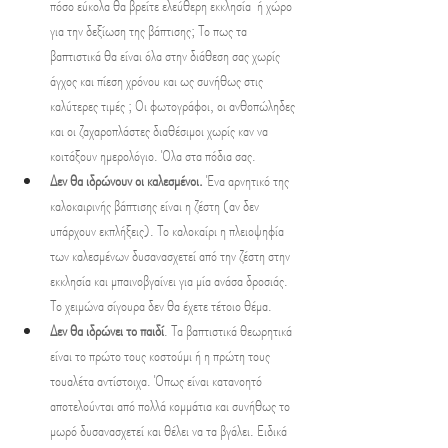
πόσο εύκολα θα βρείτε ελεύθερη εκκλησία  ή χώρο 
για την δεξίωση της βάπτισης; Το πως τα 
βαπτιστικά θα είναι όλα στην διάθεση σας χωρίς 
άγχος και πίεση χρόνου και ως συνήθως στις 
καλύτερες τιμές ; Οι φωτογράφοι, οι ανθοπώληδες 
και οι ζαχαροπλάστες διαθέσιμοι χωρίς καν να 
κοιτάξουν ημερολόγιο. Όλα στα πόδια σας.
Δεν θα ιδρώνουν οι καλεσμένοι.
 Ένα αρνητικό της 
καλοκαιρινής βάπτισης είναι η ζέστη (αν δεν 
υπάρχουν εκπλήξεις). Το καλοκαίρι η πλειοψηφία 
των καλεσμένων δυσανασχετεί από την ζέστη στην 
εκκλησία και μπαινοβγαίνει για μία ανάσα δροσιάς. 
Το χειμώνα σίγουρα δεν θα έχετε τέτοιο θέμα.
Δεν θα ιδρώνει το παιδί
. Τα βαπτιστικά θεωρητικά 
είναι το πρώτο τους κοστούμι ή η πρώτη τους 
τουαλέτα αντίστοιχα. Όπως είναι κατανοητό 
αποτελούνται από πολλά κομμάτια και συνήθως το 
μωρό δυσανασχετεί και θέλει να τα βγάλει. Ειδικά 