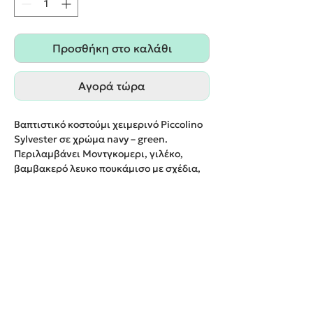
Προσθήκη στο καλάθι
Αγορά τώρα
Βαπτιστικό κοστούμι χειμερινό Piccolino
Sylvester σε χρώμα navy – green.
Περιλαμβάνει Μοντγκομερι, γιλέκο,
βαμβακερό λευκο πουκάμισο με σχέδια,
βαμβακερό παντελόνι, γραβάτα, τιράντες
και τραγιασκα.
Παράδοση εντός 20 εργάσιμων ημερών.
We create unforgettable memories!