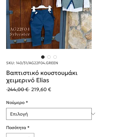
SKU: 140/31/AG22F04.GREEN
Βαπτιστικό κουστουμάκι
χειμερινό Elias
Κανονική
Τιμή
 244,00 € 
219,60 €
τιμή
Έκπτωσης
Nούμερο
*
Ποσότητα
*