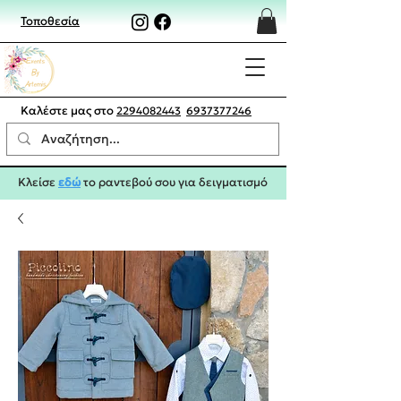
Τοποθεσία
Καλέστε μας στο
2294082443
6937377246
Κλείσε
εδώ
το ραντεβού σου για δειγματισμό