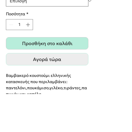
Ποσότητα
*
Προσθήκη στο καλάθι
Αγορά τώρα
Βαμβακερό κουστούμι ελληνικής
κατασκευής που περιλαμβάνει:
παντελόνι,πουκάμισο,γιλέκο,τιράντες,πα
πιγιόν και καπέλο.
Παράδοση σε 20 εργάσιμες μέρες.
(ενδέχεται να υπάρχει μια διαφορά της
απόχρωσης μεταξύ της φωτογραφίας και
του ρούχου)