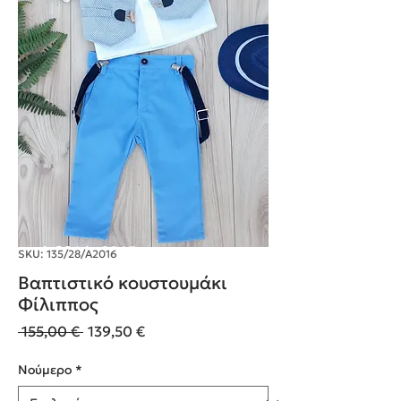
SKU: 135/28/Α2016
Βαπτιστικό κουστουμάκι
Φίλιππος
Κανονική
Τιμή
 155,00 € 
139,50 €
τιμή
Έκπτωσης
Nούμερο
*