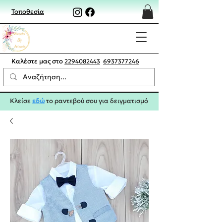
Τοποθεσία
Καλέστε μας στο
2294082443
6937377246
Κλείσε
εδώ
το ραντεβού σου για δειγματισμό