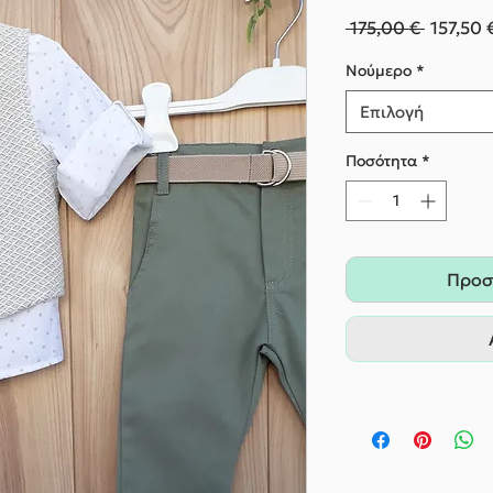
Κανονι
 175,00 € 
157,50 
τιμή
Nούμερο
*
Επιλογή
Ποσότητα
*
Προσ