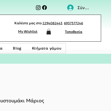
Σύνδεση
Καλέστε μας στο
2294082443
6937377246
My Wishlist
Τοποθεσία
ία
Blog
Κτήματα γάμου
ουστουμάκι Μάριος