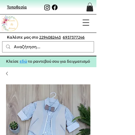
Τοποθεσία
Καλέστε μας στο
2294082443
6937377246
Κλείσε
εδώ
το ραντεβού σου για δειγματισμό