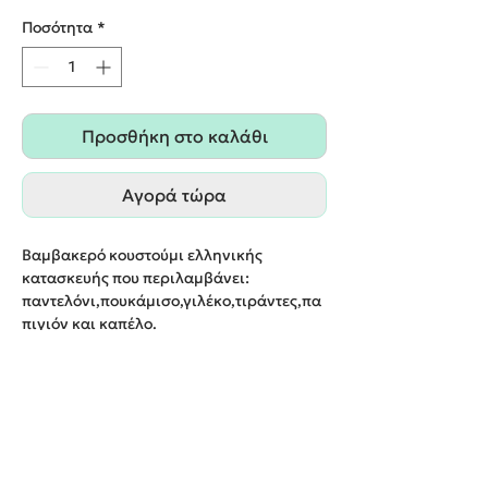
Ποσότητα
*
Προσθήκη στο καλάθι
Αγορά τώρα
Βαμβακερό κουστούμι ελληνικής
κατασκευής που περιλαμβάνει:
παντελόνι,πουκάμισο,γιλέκο,τιράντες,πα
πιγιόν και καπέλο.
Παράδοση σε 20 εργάσιμες μέρες.
(ενδέχεται να υπάρχει μια διαφορά της
απόχρωσης μεταξύ της φωτογραφίας και
του ρούχου)