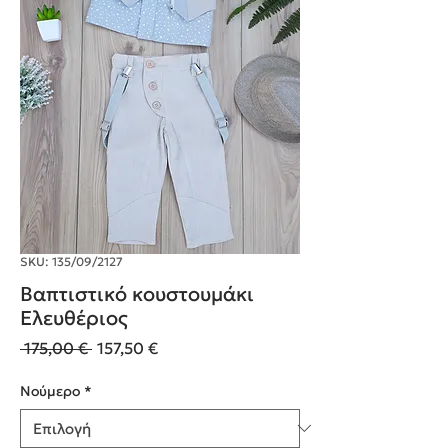
SKU: 135/09/2127
Βαπτιστικό κουστουμάκι
Ελευθέριος
Κανονική
Τιμή
 175,00 € 
157,50 €
τιμή
Έκπτωσης
Nούμερο
*