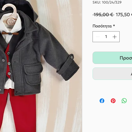
SKU: 100/24/329
Κανονι
 195,00 € 
175,50 
τιμή
Ποσότητα
*
Προσ