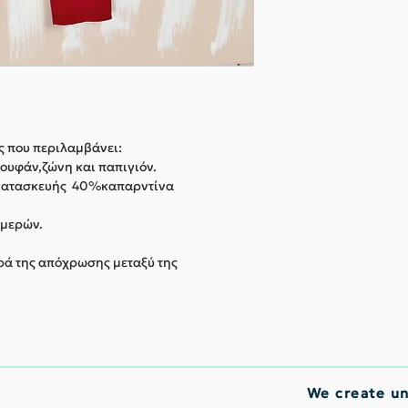
ς που περιλαμβάνει:
πουφάν,ζώνη και παπιγιόν.
ς κατασκευής 40%καπαρντίνα
ημερών.
ορά της απόχρωσης μεταξύ της
We create u