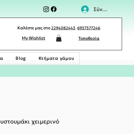
Σύνδεση
Καλέστε μας στο
2294082443
6937377246
My Wishlist
Τοποθεσία
ία
Blog
Κτήματα γάμου
ουστουμάκι χειμερινό