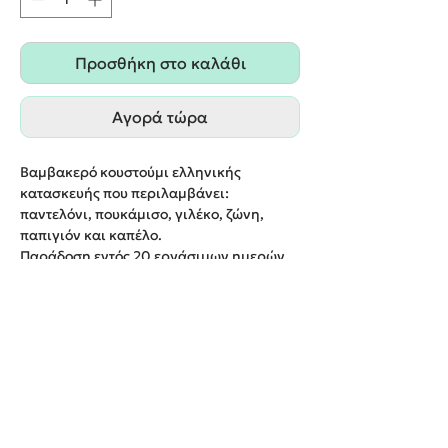
Προσθήκη στο καλάθι
Αγορά τώρα
Βαμβακερό κουστούμι ελληνικής
κατασκευής που περιλαμβάνει:
παντελόνι, πουκάμισο, γιλέκο, ζώνη,
παπιγιόν και καπέλο.
Παράδοση εντός 20 εργάσιμων ημερών.
(ενδέχεται να υπάρχει μια διαφορά της
απόχρωσης μεταξύ της φωτογραφίας και
του ρούχου)