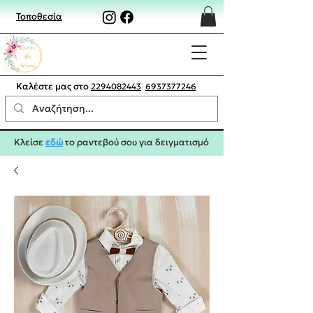
Τοποθεσία
Καλέστε μας στο
2294082443
6937377246
Κλείσε
εδώ
το ραντεβού σου για δειγματισμό