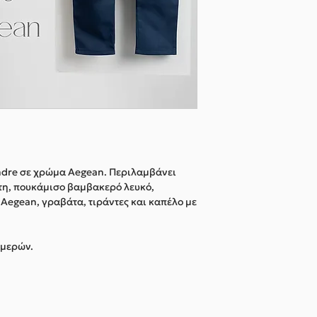
Andre σε χρώμα Aegean. Περιλαμβάνει
τη, πουκάμισο βαμβακερό λευκό,
egean, γραβάτα, τιράντες και καπέλο με
ημερών.