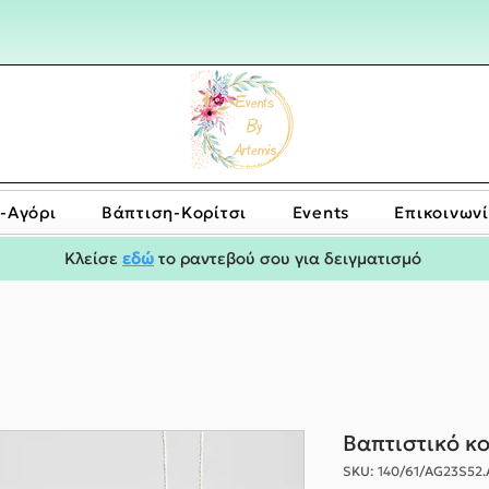
-Αγόρι
Bάπτιση-Κορίτσι
Events
Επικοινων
Κλείσε
εδώ
το ραντεβού σου για δειγματισμό
Βαπτιστικό κ
SKU: 140/61/AG23S52