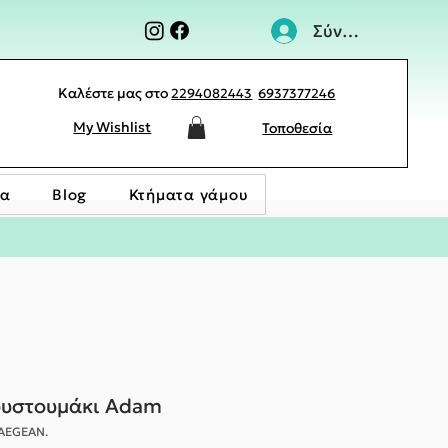
Σύνδεση
Καλέστε μας στο
2294082443
6937377246
My Wishlist
Τοποθεσία
ία
Blog
Κτήματα γάμου
ουστουμάκι Adam
.AEGEAN.