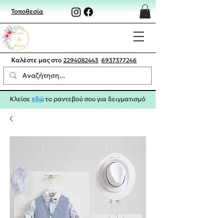
Τοποθεσία
Καλέστε μας στο
2294082443
6937377246
Κλείσε
εδώ
το ραντεβού σου για δειγματισμό