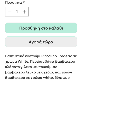
Ποσότητα
*
Προσθήκη στο καλάθι
Αγορά τώρα
Βαπτιστικό κοστούμι Piccolino Frederic σε
χρώμα White. Περιλαμβάνει βαμβακερό
κλάσατο γιλέκο με, πουκάμισο
βαμβακερό λευκό με σχέδια, παντελόνι
βαμβακερό σε χρώμα white, δίχρωμο
παπιγιόν με ξύλινη λεπτομέρεια ,
φουλάρι, τιράντες και καπέλο με φάσα.
Παράδοση εντός 20 εργάσιμων ημερών.