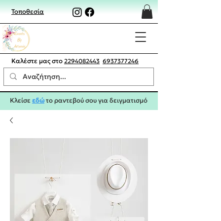
Τοποθεσία
Καλέστε μας στο
2294082443
6937377246
Κλείσε
εδώ
το ραντεβού σου για δειγματισμό