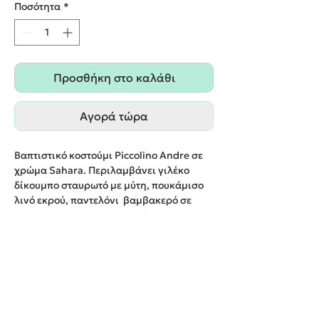
Ποσότητα
*
Προσθήκη στο καλάθι
Αγορά τώρα
Βαπτιστικό κοστούμι Piccolino Andre σε
χρώμα Sahara. Περιλαμβάνει γιλέκο
δίκουμπο σταυρωτό με μύτη, πουκάμισο
λινό εκρού, παντελόνι βαμβακερό σε
χρώμα sahara, γραβάτα, τιράντες και
καπέλο με φάσα.
Παράδοση εντός 20 εργάσιμων ημερών.