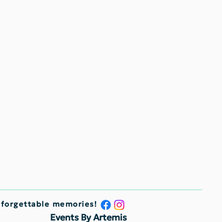
nforgettable memories!
Events By Artemis