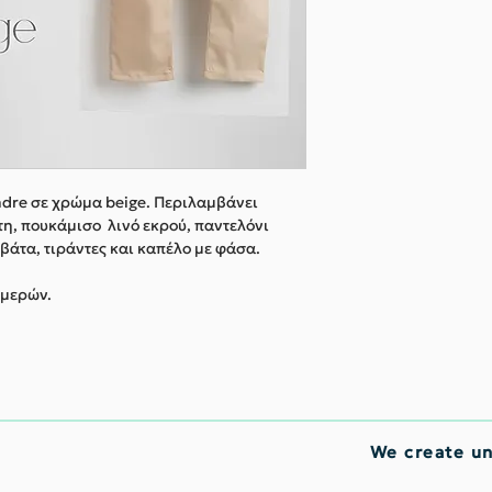
ndre σε χρώμα beige. Περιλαμβάνει
τη, πουκάμισο λινό εκρού, παντελόνι
άτα, τιράντες και καπέλο με φάσα.
ημερών.
We create u