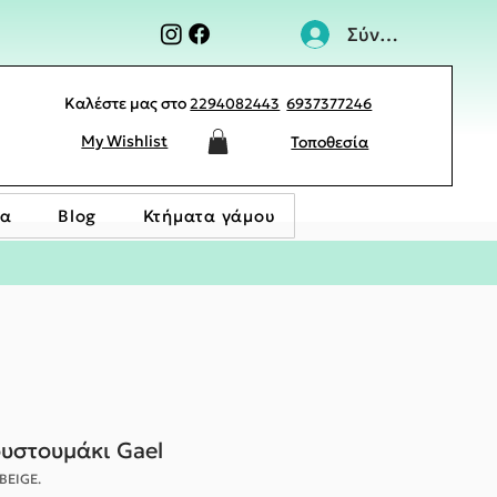
Σύνδεση
Καλέστε μας στο
2294082443
6937377246
My Wishlist
Τοποθεσία
ία
Blog
Κτήματα γάμου
ουστουμάκι Gael
BEIGE.