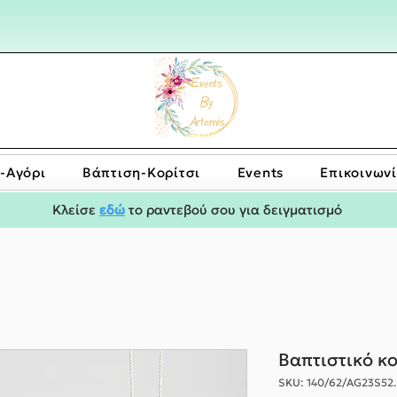
-Αγόρι
Bάπτιση-Κορίτσι
Events
Επικοινων
Κλείσε
εδώ
το ραντεβού σου για δειγματισμό
Βαπτιστικό κ
SKU: 140/62/AG23S52.