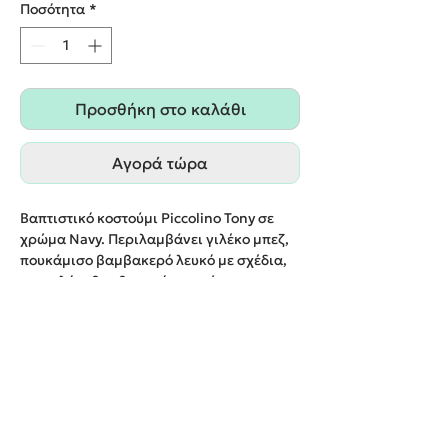
Ποσότητα
*
Προσθήκη στο καλάθι
Αγορά τώρα
Βαπτιστικό κοστούμι Piccolino Tony σε
χρώμα Navy. Περιλαμβάνει γιλέκο μπεζ,
πουκάμισο βαμβακερό λευκό με σχέδια,
παντελόνι βαμβακερό σε χρώμα navy,
παπιγιόν με ξύλινη λεπτομέρεια, τιράντες
και καπέλο με φάσα.
Παράδοση εντός 20 εργάσιμων ημερών.