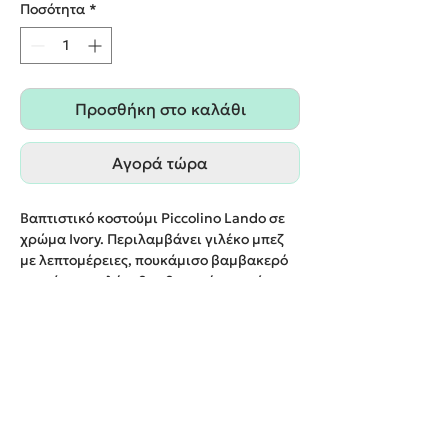
Ποσότητα
*
Προσθήκη στο καλάθι
Αγορά τώρα
Βαπτιστικό κοστούμι Piccolino Lando σε
χρώμα Ivory. Περιλαμβάνει γιλέκο μπεζ
με λεπτομέρειες, πουκάμισο βαμβακερό
εκρού, παντελόνι βαμβακερό σε χρώμα
εκρού, παπιγιόν με ξύλινη λεπτομέρεια,
τιράντες και καπέλο με φάσα.
Παράδοση εντός 20 εργάσιμων ημερών.