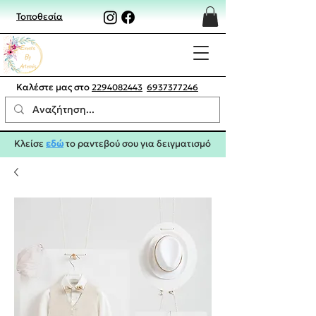
Τοποθεσία
Καλέστε μας στο
2294082443
6937377246
Κλείσε
εδώ
το ραντεβού σου για δειγματισμό