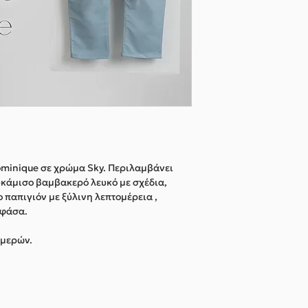
Dominique σε χρώμα Sky. Περιλαμβάνει
υκάμισο βαμβακερό λευκό με σχέδια,
 παπιγιόν με ξύλινη λεπτομέρεια ,
 φάσα.
ημερών.