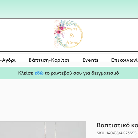
-Αγόρι
Bάπτιση-Κορίτσι
Events
Επικοινων
Κλείσε
εδώ
το ραντεβού σου για δειγματισμό
Βαπτιστικό κ
SKU: 140/85/AG23S55.