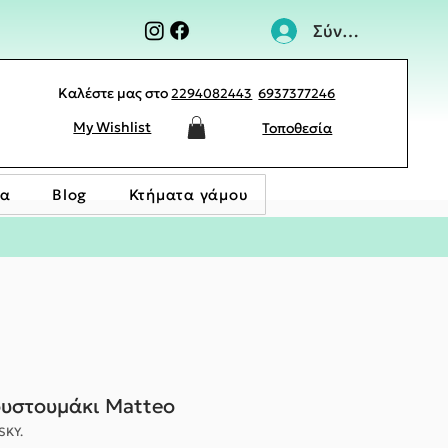
Σύνδεση
Καλέστε μας στο
2294082443
6937377246
My Wishlist
Τοποθεσία
ία
Blog
Κτήματα γάμου
ουστουμάκι Matteo
SKY.