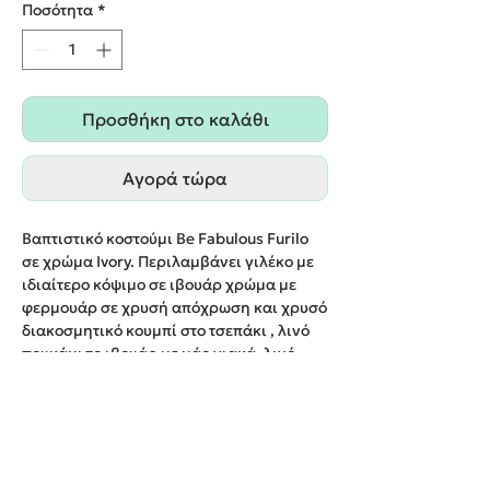
Ποσότητα
*
Προσθήκη στο καλάθι
Αγορά τώρα
Βαπτιστικό κοστούμι Be Fabulous Furilo
σε χρώμα Ivory. Περιλαμβάνει γιλέκο με
ιδιαίτερο κόψιμο σε ιβουάρ χρώμα με
φερμουάρ σε χρυσή απόχρωση και χρυσό
διακοσμητικό κουμπί στο τσεπάκι , λινό
πουκάμισο ιβουάρ με μάο γιακά, λινό
παντελόνι με πιέτες ιβουάρ, ζώνη και
καπέλο με φάσα.
Παράδοση εντός 20 εργάσιμων ημερών.