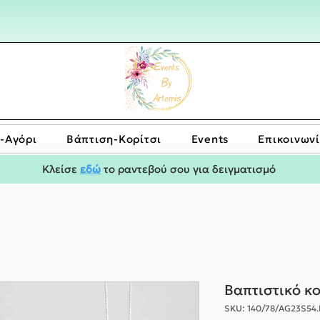
-Αγόρι
Bάπτιση-Κορίτσι
Events
Επικοινων
Κλείσε
εδώ
το ραντεβού σου για δειγματισμό
Βαπτιστικό κ
SKU: 140/78/AG23S54.