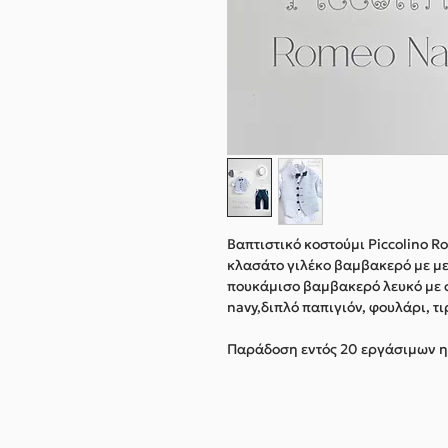
Βαπτιστικό κοστούμι Piccolino 
κλασάτο γιλέκο βαμβακερό με με
πουκάμισο βαμβακερό λευκό με 
navy,διπλό παπιγιόν, φουλάρι, τ
Παράδοση εντός 20 εργάσιμων 