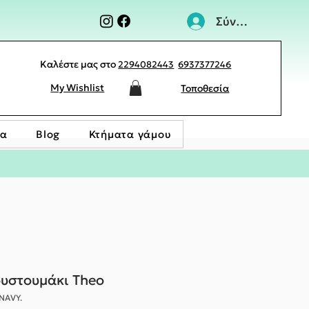
Σύνδεση
Καλέστε μας στο
2294082443
6937377246
My Wishlist
Τοποθεσία
ία
Blog
Κτήματα γάμου
ουστουμάκι Theo
NAVY.