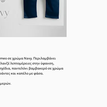
Romeo σε χρώμα Navy. Περιλαμβάνει
λανζέ λεπτομέρειες στην ύφανση,
σχέδια, παντελόνι βαμβακερό σε χρώμα
ιράντες και καπέλο με φάσα.
ημερών.