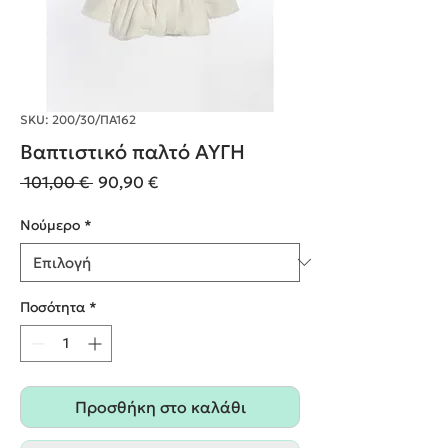
SKU: 200/30/ΠΑ162
Βαπτιστικό παλτό ΑΥΓΗ
Κανονική
Τιμή
 101,00 € 
90,90 €
τιμή
Έκπτωσης
Nούμερο
*
Ποσότητα
*
Προσθήκη στο καλάθι