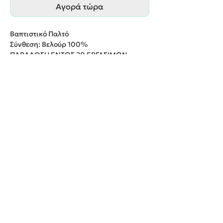
Αγορά τώρα
Βαπτιστικό Παλτό
Σύνθεση: Βελούρ 100%
ΠΑΡΑΔΟΣΗ ΕΝΤΟΣ 20 ΕΡΓΑΣΙΜΩΝ
ΗΜΕΡΩΝ
We create unforgettable memories!
Events By Artemis
22940 82443 / 6937377246
Show room:
Λεωφόρος Καραμανλή Κωνσταντίνου 122,
Σπάτων - Άρτεμις Ελλάδα
Εξυπηρετούμε κατόπιν ραντεβού
Όροι Χρήσης