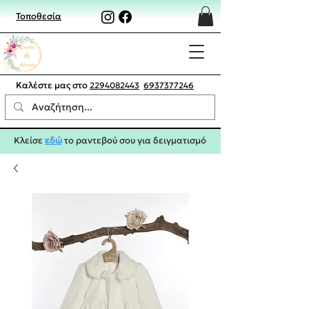
Τοποθεσία
Καλέστε μας στο
2294082443
6937377246
Κλείσε
εδώ
το ραντεβού σου για δειγματισμό