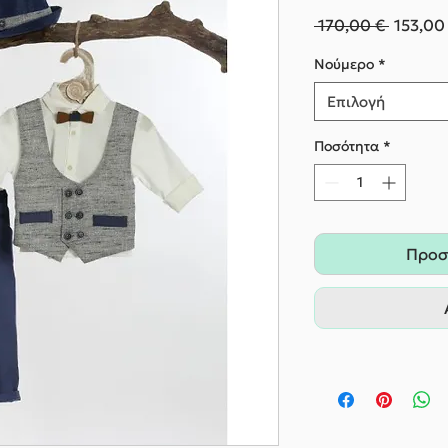
Κανονι
 170,00 € 
153,00
τιμή
Nούμερο
*
Επιλογή
Ποσότητα
*
Προσ