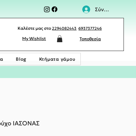
Σύνδεση
Καλέστε μας στο
2294082443
6937377246
My Wishlist
Τοποθεσία
ία
Blog
Κτήματα γάμου
ούχο ΙΑΣΟΝΑΣ