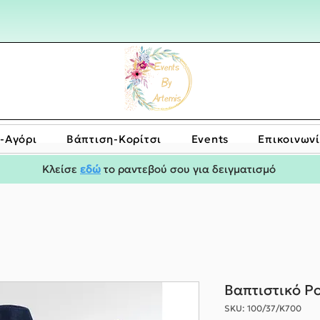
-Αγόρι
Bάπτιση-Κορίτσι
Events
Επικοινων
Κλείσε
εδώ
το ραντεβού σου για δειγματισμό
Βαπτιστικό Ρ
SKU: 100/37/Κ700