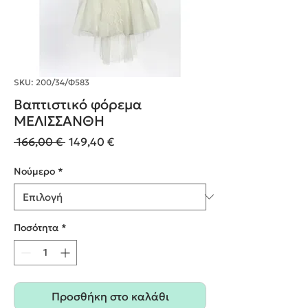
SKU: 200/34/Φ583
Βαπτιστικό φόρεμα
ΜΕΛΙΣΣΑΝΘΗ
Κανονική
Τιμή
 166,00 € 
149,40 €
τιμή
Έκπτωσης
Nούμερο
*
Ποσότητα
*
Προσθήκη στο καλάθι