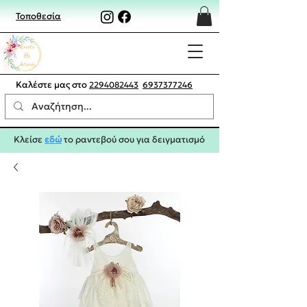
Τοποθεσία
Καλέστε μας στο
2294082443
6937377246
Κλείσε
εδώ
το ραντεβού σου για δειγματισμό