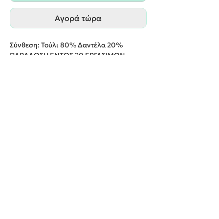
Αγορά τώρα
Σύνθεση: Τούλι 80% Δαντέλα 20%
ΠΑΡΑΔΟΣΗ ΕΝΤΟΣ 20 ΕΡΓΑΣΙΜΩΝ
ΗΜΕΡΩΝ
We create unforgettable memories!
Events By Artemis
22940 82443 / 6937377246
Show room:
Λεωφόρος Καραμανλή Κωνσταντίνου 122,
Σπάτων - Άρτεμις Ελλάδα
Εξυπηρετούμε κατόπιν ραντεβού
Όροι Χρήσης