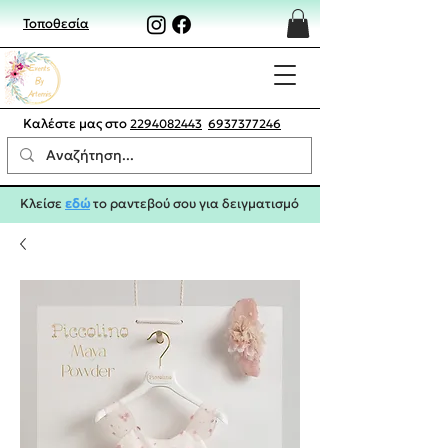
Τοποθεσία
Καλέστε μας στο
2294082443
6937377246
Κλείσε
εδώ
το ραντεβού σου για δειγματισμό