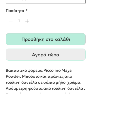
Ποσότητα
*
Προσθήκη στο καλάθι
Αγορά τώρα
Βαπτιστικό φόρεμα Piccolino Maya
Powder. Μπούστο και τιράντες απο
τούλινη δαντέλα σε σάπιο μήλο χρώμα.
Ασύμμετρη φούστα από τούλινη δαντέλα .
Το ντεκόρ του φορέματος αποτελείται απο
σάπιο μήλο ζωνάκι και χειροποίητα
λουλούδια. Το φόρεμα συνοδέυεται απο
κορδέλα με ντεκόρ όμοιο με το φόρεμα.
Παράδοση εντός 20 εργάσιμων ημερών.