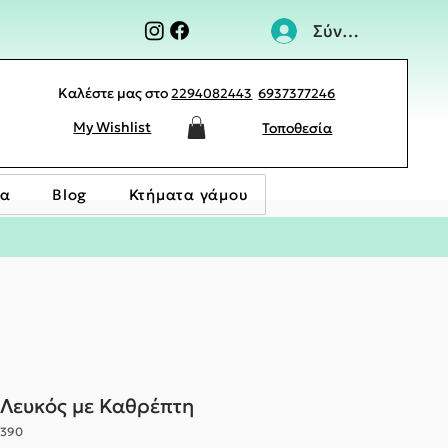
Σύνδεση
Καλέστε μας στο
2294082443
6937377246
My Wishlist
Τοποθεσία
ία
Blog
Κτήματα γάμου
 Λευκός με Καθρέπτη
2390