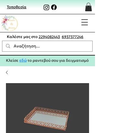
Τοποθεσία
Καλέστε μας στο
2294082443
6937377246
Κλείσε
εδώ
το ραντεβού σου για δειγματισμό