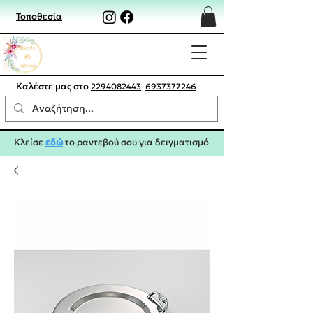
Τοποθεσία
Καλέστε μας στο
2294082443
6937377246
Κλείσε
εδώ
το ραντεβού σου για δειγματισμό