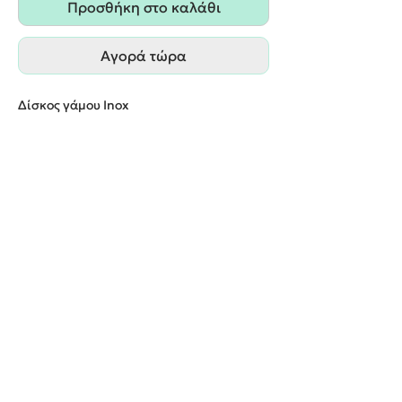
Προσθήκη στο καλάθι
Αγορά τώρα
Δίσκος γάμου Inox
Παράδοση εντός 20 εργάσιμων ημερών
We create unforgettable memories!
Events By Artemis
22940 82443 / 6937377246
Show room:
Λεωφόρος Καραμανλή Κωνσταντίνου 122,
Σπάτων - Άρτεμις Ελλάδα
Εξυπηρετούμε κατόπιν ραντεβού
Όροι Χρήσης