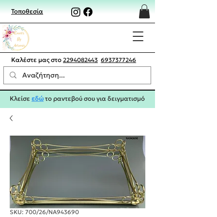
Τοποθεσία
Καλέστε μας στο
2294082443
6937377246
Κλείσε
εδώ
το ραντεβού σου για δειγματισμό
SKU: 700/26/NA943690