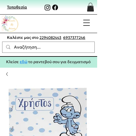
Τοποθεσία
Καλέστε μας στο
2294082443
6937377246
Κλείσε
εδώ
το ραντεβού σου για δειγματισμό