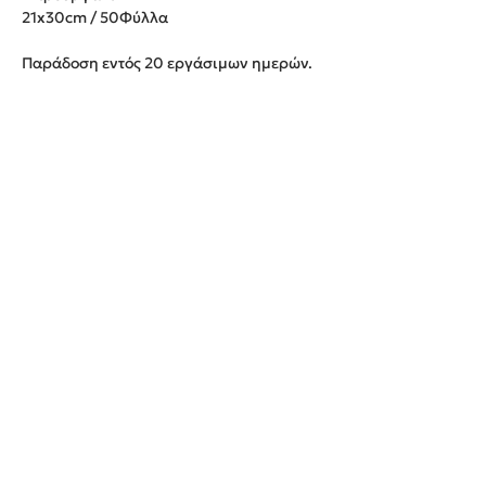
21x30cm / 50Φύλλα
Παράδοση εντός 20 εργάσιμων ημερών.
We create unforgettable memories!
Events By Artemis
22940 82443 / 6937377246
Show room:
Λεωφόρος Καραμανλή Κωνσταντίνου 122,
Σπάτων - Άρτεμις Ελλάδα
Εξυπηρετούμε κατόπιν ραντεβού
Όροι Χρήσης
Δωρεάν μεταφορικά με κάθε παραγγελία
σας!
Proudly created by
grow-business.gr