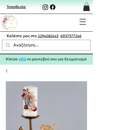
Τοποθεσία
Καλέστε μας στο
2294082443
6937377246
Κλείσε
εδώ
το ραντεβού σου για δειγματισμό