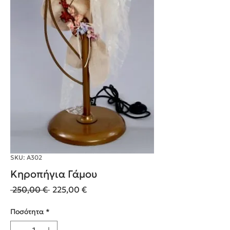
SKU: Α302
Κηροπήγια Γάμου
Κανονική
Τιμή
 250,00 € 
225,00 €
τιμή
Έκπτωσης
Ποσότητα
*