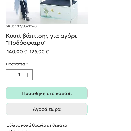
SKU: 102/03/1040
Κουτί βάπτισης για αγόρι
"Ποδόσφαιρο"
Κανονική
Τιμή
 140,00 € 
126,00 €
τιμή
Έκπτωσης
Ποσότητα
*
Προσθήκη στο καλάθι
Αγορά τώρα
Ξύλινο κουτί θρανίο με θέμα το