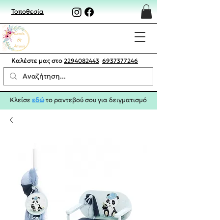
Τοποθεσία
Καλέστε μας στο
2294082443
6937377246
Κλείσε
εδώ
το ραντεβού σου για δειγματισμό