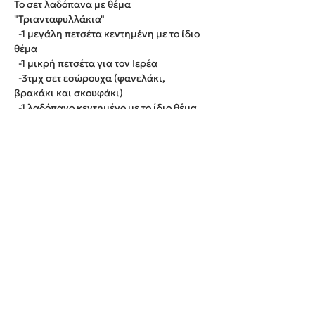
Το σετ λαδόπανα με θέμα
"Τριανταφυλλάκια"
-1 μεγάλη πετσέτα κεντημένη με το ίδιο
θέμα
-1 μικρή πετσέτα για τον Ιερέα
-3τμχ σετ εσώρουχα (φανελάκι,
βρακάκι και σκουφάκι)
-1 λαδόπανο κεντημένο με το ίδιο θέμα
Παράδοση εντός 20 εργάσιμων ημερών.
We create unforgettable memories!
Events By Artemis
22940 82443 / 6937377246
Show room:
Λεωφόρος Καραμανλή Κωνσταντίνου 122,
Σπάτων - Άρτεμις Ελλάδα