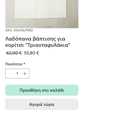
SKU: 204/04/1082
Λαδόπανα βάπτισης για
κορίτσι "Τριανταφυλάκια"
Κανονική
Τιμή
 62,00 € 
55,80 €
τιμή
Έκπτωσης
Ποσότητα
*
Προσθήκη στο καλάθι
Αγορά τώρα