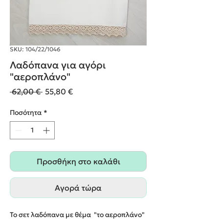
SKU: 104/22/1046
Λαδόπανα για αγόρι
"αεροπλάνο"
Κανονική
Τιμή
 62,00 € 
55,80 €
τιμή
Έκπτωσης
Ποσότητα
*
Προσθήκη στο καλάθι
Αγορά τώρα
Το σετ λαδόπανα με θέμα "το αεροπλάνο"