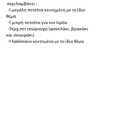
περιλαμβάνει :
-1 μεγάλη πετσέτα κεντημένη με το ίδιο
θέμα
-1 μικρή πετσέτα για τον Ιερέα
-3τμχ σετ εσώρουχα (φανελάκι, βρακάκι
και σκουφάκι)
-1 λαδόπανο κεντημένο με το ίδιο θέμα
Παράδοση εντος 20 εργάσιμων ημερών.
We create unforgettable memories!
Events By Artemis
22940 82443 / 6937377246
Show room:
Λεωφόρος Καραμανλή Κωνσταντίνου 122,
Σπάτων - Άρτεμις Ελλάδα
Εξυπηρετούμε κατόπιν ραντεβού