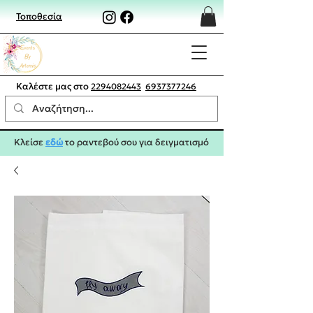
Τοποθεσία
Καλέστε μας στο
2294082443
6937377246
Κλείσε
εδώ
το ραντεβού σου για δειγματισμό