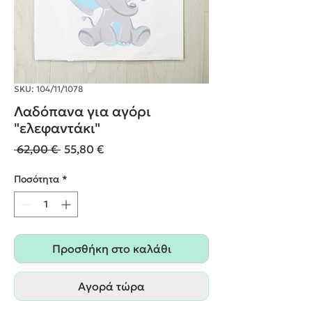
SKU: 104/11/1078
Λαδόπανα για αγόρι
"ελεφαντάκι"
Κανονική
Τιμή
 62,00 € 
55,80 €
τιμή
Έκπτωσης
Ποσότητα
*
Προσθήκη στο καλάθι
Αγορά τώρα