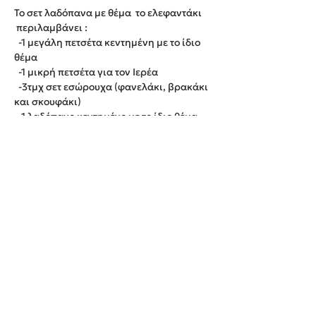
Το σετ λαδόπανα με θέμα το ελεφαντάκι
περιλαμβάνει :
-1 μεγάλη πετσέτα κεντημένη με το ίδιο
θέμα
-1 μικρή πετσέτα για τον Ιερέα
-3τμχ σετ εσώρουχα (φανελάκι, βρακάκι
και σκουφάκι)
-1 λαδόπανο κεντημένο με το ίδιο θέμα
Παράδοση εντός 20 εργάσιμων ημερών.
We create unforgettable memories!
Events By Artemis
22940 82443 / 6937377246
Show room:
Λεωφόρος Καραμανλή Κωνσταντίνου 122,
Σπάτων - Άρτεμις Ελλάδα