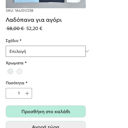
SKU: 164/01/23Β
Λαδόπανα για αγόρι
Κανονική
Τιμή
 58,00 € 
52,20 €
τιμή
Έκπτωσης
Σχέδιο
*
Χρωματα
*
Ποσότητα
*
Προσθήκη στο καλάθι
Αγορά τώρα