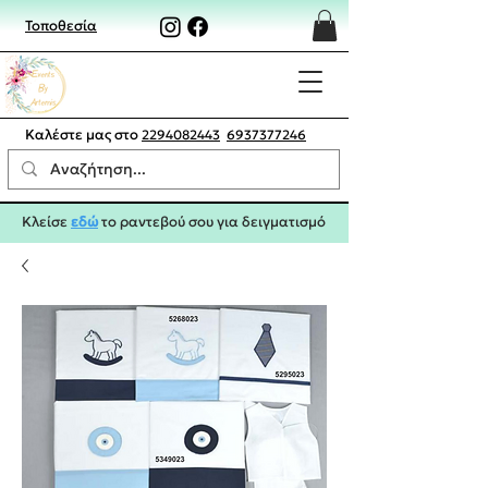
Τοποθεσία
Καλέστε μας στο
2294082443
6937377246
Κλείσε
εδώ
το ραντεβού σου για δειγματισμό