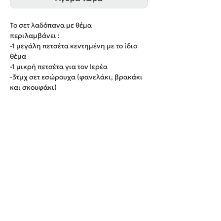
Το σετ λαδόπανα με θέμα
περιλαμβάνει :
-1 μεγάλη πετσέτα κεντημένη με το ίδιο
θέμα
-1 μικρή πετσέτα για τον Ιερέα
-3τμχ σετ εσώρουχα (φανελάκι, βρακάκι
και σκουφάκι)
-1 λαδόπανο κεντημένο με το ίδιο θέμα
Παράδοση εντός 20 εργάσιμων ημερών.
We create unforgettable memories!
Events By Artemis
22940 82443 / 6937377246
Show room: