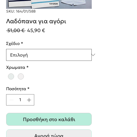
SKU: 164/01/58Β
Λαδόπανα για αγόρι
Κανονική
Τιμή
 51,00 € 
45,90 €
τιμή
Έκπτωσης
Σχέδιο
*
Χρωματα
*
Ποσότητα
*
Προσθήκη στο καλάθι
Αγορά τώρα