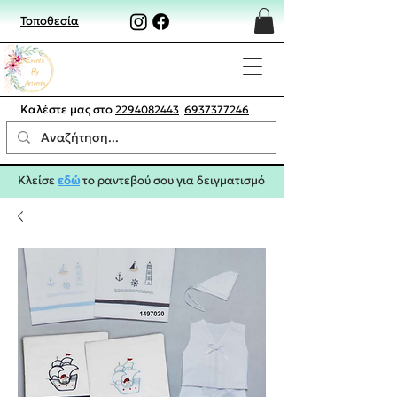
Τοποθεσία
Καλέστε μας στο
2294082443
6937377246
Κλείσε
εδώ
το ραντεβού σου για δειγματισμό