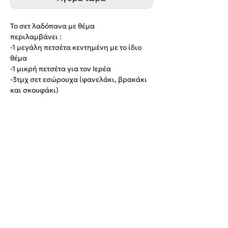
Το σετ λαδόπανα με θέμα
περιλαμβάνει :
-1 μεγάλη πετσέτα κεντημένη με το ίδιο
θέμα
-1 μικρή πετσέτα για τον Ιερέα
-3τμχ σετ εσώρουχα (φανελάκι, βρακάκι
και σκουφάκι)
-1 λαδόπανο κεντημένο με το ίδιο θέμα
Παράδοση εντός 20 εργάσιμων ημερών.
We create unforgettable memories!
Events By Artemis
22940 82443 / 6937377246
Show room: