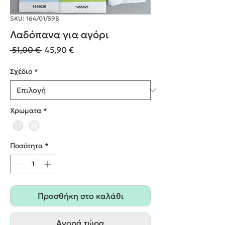
SKU: 164/01/59Β
Λαδόπανα για αγόρι
Κανονική
Τιμή
 51,00 € 
45,90 €
τιμή
Έκπτωσης
Σχέδιο
*
Χρωματα
*
Ποσότητα
*
Προσθήκη στο καλάθι
Αγορά τώρα