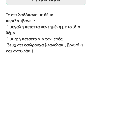
Το σετ λαδόπανα με θέμα
περιλαμβάνει :
-1 μεγάλη πετσέτα κεντημένη με το ίδιο
θέμα
-1 μικρή πετσέτα για τον Ιερέα
-3τμχ σετ εσώρουχα (φανελάκι, βρακάκι
και σκουφάκι)
-1 λαδόπανο κεντημένο με το ίδιο θέμα
Παράδοση εντός 20 εργάσιμων ημερών.
We create unforgettable memories!
Events By Artemis
22940 82443 / 6937377246
Show room: