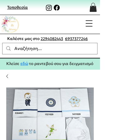
Τοποθεσία
Καλέστε μας στο
2294082443
6937377246
Κλείσε
εδώ
το ραντεβού σου για δειγματισμό