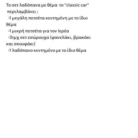
Το σετ λαδόπανα με θέμα το "classic car"
περιλαμβάνει :
-1 μεγάλη πετσέτα κεντημένη με το ίδιο
θέμα
-1 μικρή πετσέτα για τον Ιερέα
-3τμχ σετ εσώρουχα (φανελάκι, βρακάκι
και σκουφάκι)
-1 λαδόπανο κεντημένο με το ίδιο θέμα
Παράδοση εντός 20 εργάσιμων ημερών.
We create unforgettable memories!
Events By Artemis
22940 82443 / 6937377246
Show room:
Λεωφόρος Καραμανλή Κωνσταντίνου 122,